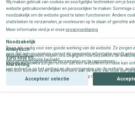
Wij maken gebruik van cookies en soortgelijke technieken om je be
website gebruiksvriendelijker en persoonlijker te maken. Sommige c
noodzakelijk om de website goed te laten functioneren. Andere coo
statistieken te verzamelen, je voorkeuren op te slaan of gerichte ad
Meer informatie vind je in onze
privacyverklaring
Noodzakelijk
Deze zijn nodig voor een goede werking van de website. Ze zorgen e
Analytisch
voor dat aan jou snel en correct de gewenste informatie wordt geto
Statistische cookies helpen ons begrijpen hoe bezoekers de website
Voorkeuren
dat je onze website bezoekt.
door anoniem gegevens te verzamelen en te rapporteren.
Voorkeurscookies zorgen ervoor dat een website informatie kan on
Marketing
van invloed is op het gedrag en de vormgeving van de website, zoals
Hierdoor kunnen wij en adverteerders aan de hand van jouw surfge
uw voorkeur of de regio waar u woont.
gepersonaliseerde online advertenties en op maat gemaakte conten
Accepteer selectie
Accepte