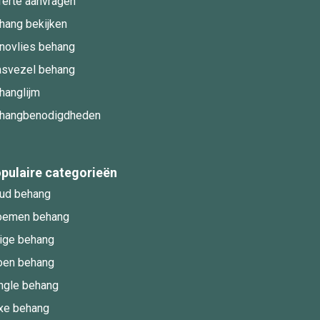
ferte aanvragen
hang bekijken
novlies behang
asvezel behang
hanglijm
hangbenodigdheden
pulaire categorieën
ud behang
oemen behang
ige behang
oen behang
ngle behang
xe behang