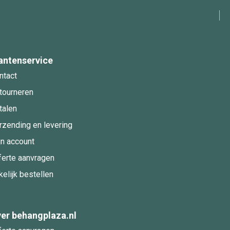
antenservice
ntact
tourneren
talen
rzending en levering
jn account
ferte aanvragen
kelijk bestellen
er behangplaza.nl