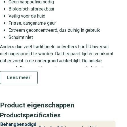
Geen naspoeling nodig
Biologisch afbreekbaar
Veilig voor de huid
Frisse, aangename geur
Extreem geconcentreerd, dus zuinig in gebruik
Schuimt niet
Anders dan veel traditionele ontvetters hoeft Universol
niet nagespoeld te worden. Dat bespaart tijd én voorkomt
dat er vocht in de ondergrond achterblijft. De unieke
samenstelling zorgt bovendien voor een antistatisch
oppervlak, waardoor nieuwe vervuiling minder snel hecht.
Lees meer
Dat maakt Universol perfect geschikt voor het reinigen van
wanden en plafonds voordat je begint met behangen.
Zo gebruik je Universol bij het
Product eigenschappen
voorbereiden van ondergronden
Productspecificaties
Meng Universol met water volgens de gebruiksaanwijzing
Behangbenodigd
op de verpakking. Breng het verdunde middel aan met een