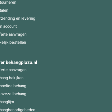
tourneren
talen
rzending en levering
jn account
ferte aanvragen
kelijk bestellen
er behangplaza.nl
ferte aanvragen
hang bekijken
novlies behang
asvezel behang
hanglijm
hangbenodigdheden