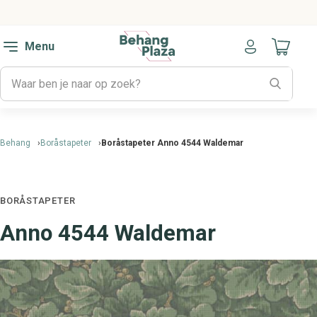
Menu
Naar mijn
Behang
Boråstapeter
Boråstapeter Anno 4544 Waldemar
BORÅSTAPETER
Anno 4544 Waldemar