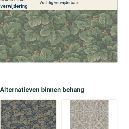
Vochtig verwijderbaar
Bezoek onze winkels en laat je inspireren door behang
verwijdering
Waldemar uit de Anno collectie. Onze adviseurs staan
klaar om je persoonlijke kleur- en stijladvies te geven,
zodat jij de perfecte wandbekleding kiest die past bij jouw
smaak en interieur. Bij behangplaza vind je altijd de
mooiste designs voor een stijlvol en luxe interieur.
Alternatieven binnen behang