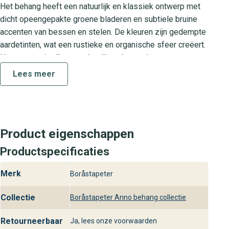
Het behang heeft een natuurlijk en klassiek ontwerp met
dicht opeengepakte groene bladeren en subtiele bruine
accenten van bessen en stelen. De kleuren zijn gedempte
aardetinten, wat een rustieke en organische sfeer creëert.
Het patroon is rijk en gedetailleerd, waardoor een
levendige en weelderige uitstraling ontstaat. Dit design
Lees meer
behang past perfect in de woonkamer voor een luxe
eyecatcher, geeft jouw slaapkamer een stijlvolle update en
brengt een warme ambiance in de eetkamer of hal.
De Anno collectie: Tijdloos decor in
Product eigenschappen
hart en nieren
Productspecificaties
De Anno collectie brengt klassieke motieven tot leven
Merk
Boråstapeter
met moderne productietechnieken. Elk patroon is
geïnspireerd op historische wandbespanningen en
Collectie
Boråstapeter Anno behang collectie
vertaald naar eigentijds design. Dankzij de veelzijdigheid
van de collectie kun je spelen met kleur, structuur en sfeer
Retourneerbaar
Ja, lees onze voorwaarden
om een interieur te creëren dat zowel luxe als gastvrij