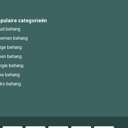
pulaire categorieën
ud behang
oemen behang
ige behang
oen behang
ngle behang
xe behang
tro behang