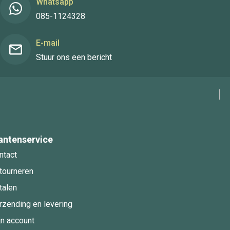
Whatsapp
085-1124328
E-mail
Stuur ons een bericht
antenservice
ntact
tourneren
talen
rzending en levering
jn account