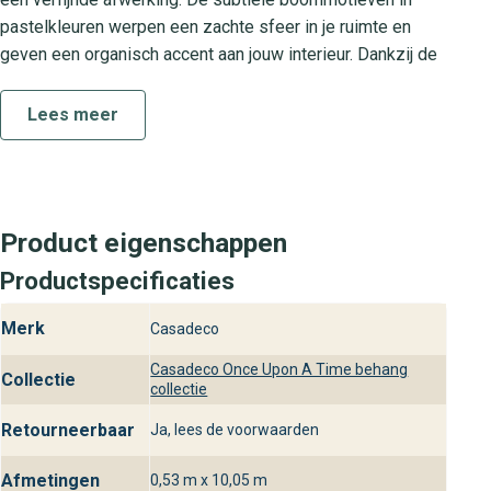
pastelkleuren werpen een zachte sfeer in je ruimte en
geven een organisch accent aan jouw interieur. Dankzij de
matte en licht gestructureerde print krijgt je muur een
levendig doch stijlvol karakter. Dit behang is perfect voor
Lees meer
woonkamers, slaapkamers of loungehoeken waar jij een
ontspannen en chique uitstraling wilt creëren.
Once Upon A Time collectie
Product eigenschappen
De Once Upon A Time collectie laat je interieur tot leven
Productspecificaties
komen met sprookjesachtige en natuurlijke designs. Elk
patroon is met oog voor detail samengesteld om je
Merk
Casadeco
woonruimte een tijdloze en luxueuze uitstraling te geven.
Walk In The Forest is een prachtig voorbeeld van hoe
Casadeco Once Upon A Time behang
Collectie
deze collectie stijlvolle wandbekleding en design
collectie
combineert voor een unieke sfeer in huis.
Retourneerbaar
Ja, lees de voorwaarden
Praktische kenmerken van Walk In
Afmetingen
0,53 m x 10,05 m