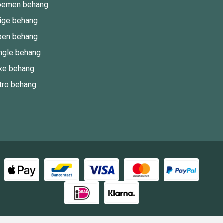
oemen behang
ige behang
oen behang
ngle behang
xe behang
tro behang