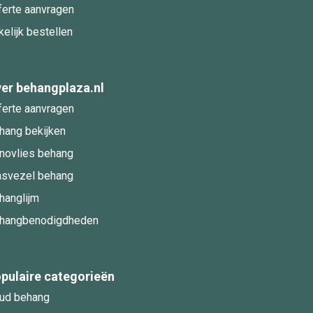
ferte aanvragen
kelijk bestellen
er behangplaza.nl
ferte aanvragen
hang bekijken
novlies behang
asvezel behang
hanglijm
hangbenodigdheden
pulaire categorieën
ud behang