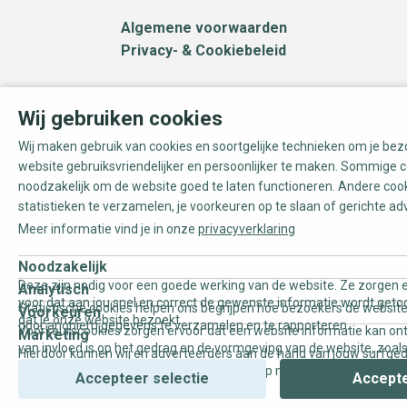
Algemene voorwaarden
Privacy- & Cookiebeleid
Wij gebruiken cookies
Wij maken gebruik van cookies en soortgelijke technieken om je be
website gebruiksvriendelijker en persoonlijker te maken. Sommige c
noodzakelijk om de website goed te laten functioneren. Andere coo
statistieken te verzamelen, je voorkeuren op te slaan of gerichte ad
Meer informatie vind je in onze
privacyverklaring
Noodzakelijk
Deze zijn nodig voor een goede werking van de website. Ze zorgen e
Analytisch
voor dat aan jou snel en correct de gewenste informatie wordt geto
Statistische cookies helpen ons begrijpen hoe bezoekers de website
Voorkeuren
dat je onze website bezoekt.
door anoniem gegevens te verzamelen en te rapporteren.
Voorkeurscookies zorgen ervoor dat een website informatie kan on
Marketing
van invloed is op het gedrag en de vormgeving van de website, zoals
Hierdoor kunnen wij en adverteerders aan de hand van jouw surfge
uw voorkeur of de regio waar u woont.
gepersonaliseerde online advertenties en op maat gemaakte conten
Accepteer selectie
Accepte