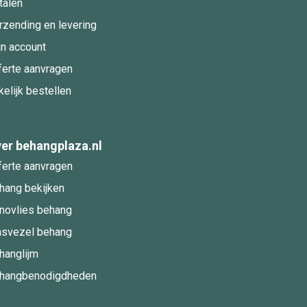
talen
rzending en levering
jn account
ferte aanvragen
kelijk bestellen
er behangplaza.nl
ferte aanvragen
hang bekijken
novlies behang
asvezel behang
hanglijm
hangbenodigdheden