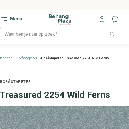
Menu
Naar mijn
Behang
Boråstapeter
Boråstapeter Treasured 2254 Wild Ferns
BORÅSTAPETER
Treasured 2254 Wild Ferns