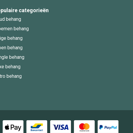
pulaire categorieën
ud behang
oemen behang
ige behang
oen behang
ngle behang
xe behang
tro behang