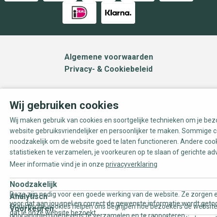
Algemene voorwaarden
Privacy- & Cookiebeleid
Wij gebruiken cookies
Wij maken gebruik van cookies en soortgelijke technieken om je be
website gebruiksvriendelijker en persoonlijker te maken. Sommige c
noodzakelijk om de website goed te laten functioneren. Andere coo
statistieken te verzamelen, je voorkeuren op te slaan of gerichte ad
Meer informatie vind je in onze
privacyverklaring
Noodzakelijk
Deze zijn nodig voor een goede werking van de website. Ze zorgen e
Analytisch
voor dat aan jou snel en correct de gewenste informatie wordt geto
Statistische cookies helpen ons begrijpen hoe bezoekers de website
Voorkeuren
dat je onze website bezoekt.
door anoniem gegevens te verzamelen en te rapporteren.