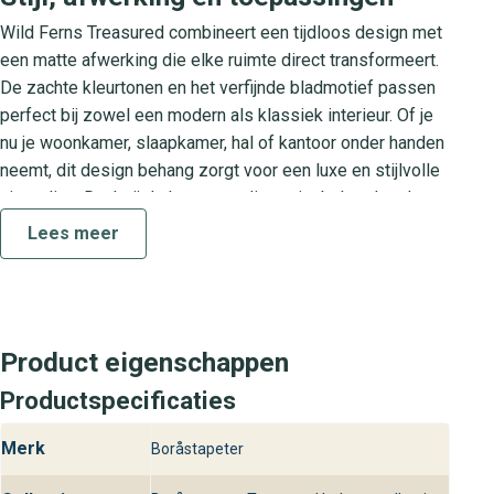
Wild Ferns Treasured combineert een tijdloos design met
een matte afwerking die elke ruimte direct transformeert.
De zachte kleurtonen en het verfijnde bladmotief passen
perfect bij zowel een modern als klassiek interieur. Of je
nu je woonkamer, slaapkamer, hal of kantoor onder handen
neemt, dit design behang zorgt voor een luxe en stijlvolle
uitstraling. Dankzij de hoogwaardige print behouden de
patronen hun scherpte en diepte, waardoor jouw muren
Lees meer
altijd tot hun recht komen.
Over de collectie Treasured
De Treasured collectie is een ode aan elegantie en
Product eigenschappen
vakmanschap. Elk behang in deze serie is zorgvuldig
samengesteld om jouw interieur een exclusieve look te
Productspecificaties
geven. Met fijne details en verfijnde motieven biedt
Merk
Boråstapeter
Treasured variatie voor iedere smaak, zonder in te boeten
op stijl of kwaliteit. De collectienaam staat garant voor