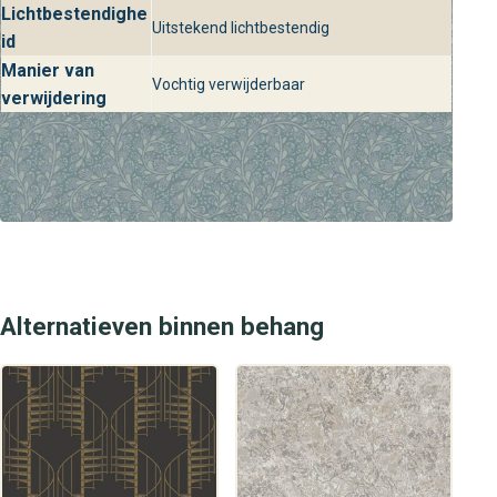
Lichtbestendighe
staan voor je klaar met persoonlijk kleur- en
Uitstekend lichtbestendig
id
interieuradvies zodat jij de perfecte wandbekleding kiest.
Manier van
Kom langs en ervaar zelf hoe dit stijlvolle behang jouw
Vochtig verwijderbaar
verwijdering
interieur naar een hoger niveau tilt.
Alternatieven binnen behang