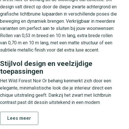
design valt direct op door de diepe zwarte achtergrond en
grafische lichtbruine luipaarden in verschillende poses die
beweging en dynamiek brengen. Verkrijgbaar in meerdere
varianten om perfect aan te sluiten bij jouw woonwensen:
Rollen van 0,53 m breed en 10 m lang, extra brede rollen
van 0,70 m en 10 m lang, met een matte structuur of een
subtiele metallic finish voor dat extra luxe accent.
Stijlvol design en veelzijdige
toepassingen
Het Wild Forest Noir Or behang kenmerkt zich door een
elegante, minimalistische look die je interieur direct een
chique uitstraling geeft. Dankzij het zwart met lichtbruin
contrast past dit dessin uitstekend in een modern
woonkamer, een stijlvolle slaapkamer of een hip kantoor.
De grafische luipaarden creëren een speels ritme en
Lees meer
voegen een luxe touch toe zonder overheersend te zijn.