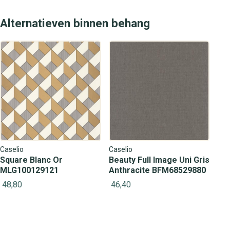
Alternatieven binnen behang
Caselio
Caselio
Square Blanc Or
Beauty Full Image Uni Gris
MLG100129121
Anthracite BFM68529880
48,80
46,40