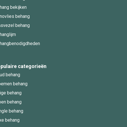
hang bekijken
novlies behang
asvezel behang
hanglijm
hangbenodigdheden
pulaire categorieën
ud behang
oemen behang
ige behang
oen behang
ngle behang
xe behang