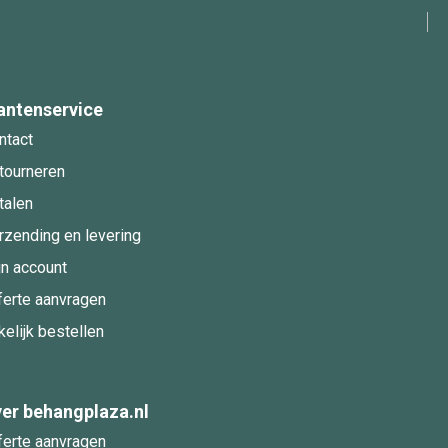
antenservice
ntact
tourneren
talen
rzending en levering
jn account
ferte aanvragen
kelijk bestellen
er behangplaza.nl
ferte aanvragen