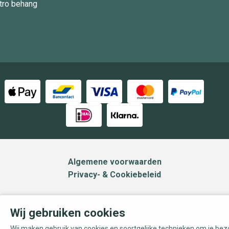
tro behang
Algemene voorwaarden
Privacy- & Cookiebeleid
Wij gebruiken cookies
Wij maken gebruik van cookies en soortgelijke technieken om je be