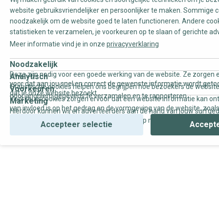
website gebruiksvriendelijker en persoonlijker te maken. Sommige c
noodzakelijk om de website goed te laten functioneren. Andere coo
statistieken te verzamelen, je voorkeuren op te slaan of gerichte ad
Meer informatie vind je in onze
privacyverklaring
Noodzakelijk
Deze zijn nodig voor een goede werking van de website. Ze zorgen e
Analytisch
voor dat aan jou snel en correct de gewenste informatie wordt geto
Statistische cookies helpen ons begrijpen hoe bezoekers de website
Voorkeuren
dat je onze website bezoekt.
door anoniem gegevens te verzamelen en te rapporteren.
Voorkeurscookies zorgen ervoor dat een website informatie kan on
Marketing
van invloed is op het gedrag en de vormgeving van de website, zoals
Hierdoor kunnen wij en adverteerders aan de hand van jouw surfge
uw voorkeur of de regio waar u woont.
gepersonaliseerde online advertenties en op maat gemaakte conten
Accepteer selectie
Accepte