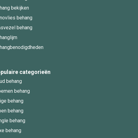
hang bekijken
novlies behang
asvezel behang
hanglijm
hangbenodigdheden
pulaire categorieën
ud behang
oemen behang
ige behang
oen behang
ngle behang
xe behang