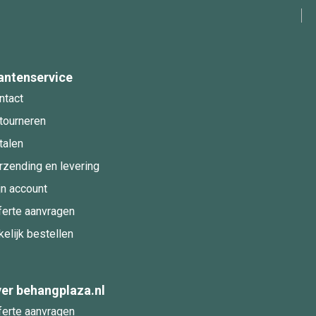
antenservice
ntact
tourneren
talen
rzending en levering
jn account
ferte aanvragen
kelijk bestellen
er behangplaza.nl
ferte aanvragen