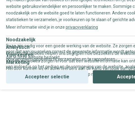
website gebruiksvriendelijker en persoonlijker te maken. Sommige c
noodzakelijk om de website goed te laten functioneren. Andere coo
statistieken te verzamelen, je voorkeuren op te slaan of gerichte ad
Meer informatie vind je in onze
privacyverklaring
Noodzakelijk
Deze zijn nodig voor een goede werking van de website. Ze zorgen e
Analytisch
voor dat aan jou snel en correct de gewenste informatie wordt geto
Statistische cookies helpen ons begrijpen hoe bezoekers de website
Voorkeuren
dat je onze website bezoekt.
door anoniem gegevens te verzamelen en te rapporteren.
Voorkeurscookies zorgen ervoor dat een website informatie kan on
Marketing
van invloed is op het gedrag en de vormgeving van de website, zoals
Hierdoor kunnen wij en adverteerders aan de hand van jouw surfge
uw voorkeur of de regio waar u woont.
gepersonaliseerde online advertenties en op maat gemaakte conten
Accepteer selectie
Accepte