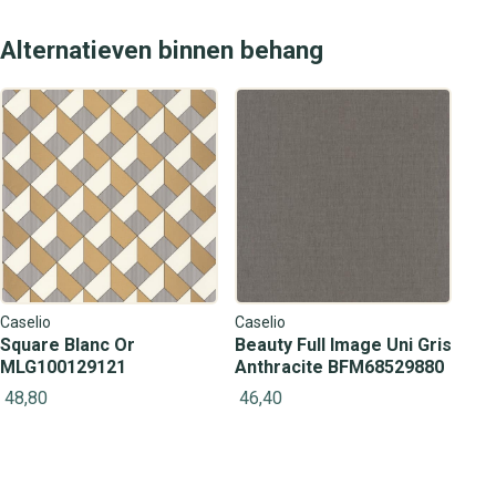
Alternatieven binnen behang
Caselio
Caselio
Square Blanc Or
Beauty Full Image Uni Gris
MLG100129121
Anthracite BFM68529880
48,80
46,40