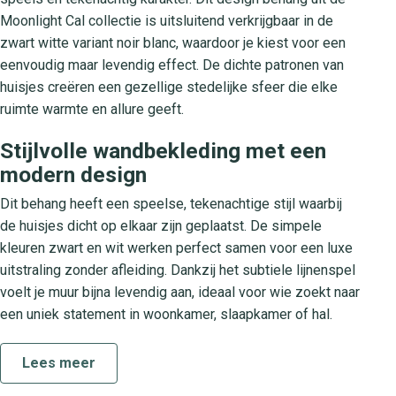
Moonlight Cal collectie is uitsluitend verkrijgbaar in de
zwart witte variant noir blanc, waardoor je kiest voor een
eenvoudig maar levendig effect. De dichte patronen van
huisjes creëren een gezellige stedelijke sfeer die elke
ruimte warmte en allure geeft.
Stijlvolle wandbekleding met een
modern design
Dit behang heeft een speelse, tekenachtige stijl waarbij
de huisjes dicht op elkaar zijn geplaatst. De simpele
kleuren zwart en wit werken perfect samen voor een luxe
uitstraling zonder afleiding. Dankzij het subtiele lijnenspel
voelt je muur bijna levendig aan, ideaal voor wie zoekt naar
een uniek statement in woonkamer, slaapkamer of hal.
Over de Moonlight Cal collectie
Lees meer
De Moonlight Cal collectie staat bekend om haar stijlvolle,