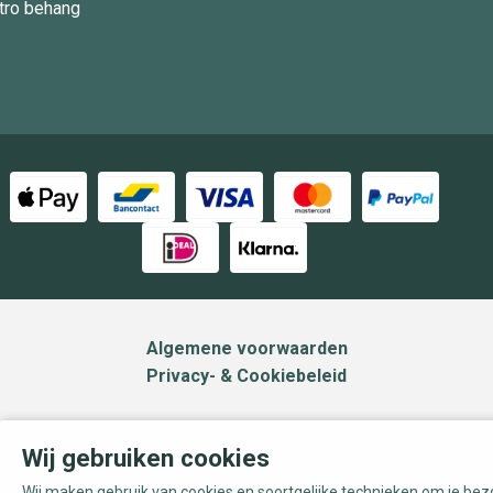
tro behang
Algemene voorwaarden
Privacy- & Cookiebeleid
Wij gebruiken cookies
Wij maken gebruik van cookies en soortgelijke technieken om je be