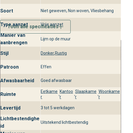
diverse ruimtes, van woonkamer tot badkamer.
Soort
Niet geweven, Non woven, Vliesbehang
Vind Beauty Full Color bij
behangplaza
Type aanzet
Vrije aanzet
Toon alle specificaties
Ontdek Beauty Full Color uit de Beauty Full Color collectie
Manier van
Lijm op de muur
in de winkels van behangplaza. Onze adviseurs staan
aanbrengen
klaar om je te helpen bij het kiezen van de perfecte
Stijl
Donker
,
Rustig
wandbekleding voor jouw stijlvolle interieur.
Patroon
Effen
Afwasbaarheid
Goed afwasbaar
Eetkame
Kantoo
Slaapkame
Woonkame
Ruimte
,
,
,
r
r
r
r
Levertijd
3 tot 5 werkdagen
Lichtbestendighe
Uitstekend lichtbestendig
id