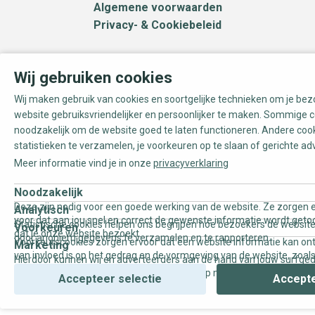
Algemene voorwaarden
Privacy- & Cookiebeleid
Wij gebruiken cookies
Wij maken gebruik van cookies en soortgelijke technieken om je be
website gebruiksvriendelijker en persoonlijker te maken. Sommige c
noodzakelijk om de website goed te laten functioneren. Andere coo
statistieken te verzamelen, je voorkeuren op te slaan of gerichte ad
Meer informatie vind je in onze
privacyverklaring
Noodzakelijk
Deze zijn nodig voor een goede werking van de website. Ze zorgen e
Analytisch
voor dat aan jou snel en correct de gewenste informatie wordt geto
Statistische cookies helpen ons begrijpen hoe bezoekers de website
Voorkeuren
dat je onze website bezoekt.
door anoniem gegevens te verzamelen en te rapporteren.
Voorkeurscookies zorgen ervoor dat een website informatie kan on
Marketing
van invloed is op het gedrag en de vormgeving van de website, zoals
Hierdoor kunnen wij en adverteerders aan de hand van jouw surfge
uw voorkeur of de regio waar u woont.
gepersonaliseerde online advertenties en op maat gemaakte conten
Accepteer selectie
Accepte