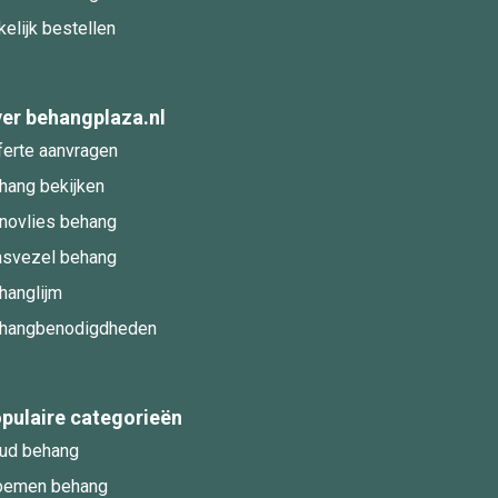
kelijk bestellen
er behangplaza.nl
ferte aanvragen
hang bekijken
novlies behang
asvezel behang
hanglijm
hangbenodigdheden
pulaire categorieën
ud behang
oemen behang