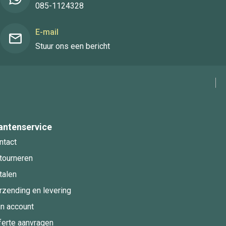
085-1124328
E-mail
Stuur ons een bericht
antenservice
ntact
tourneren
talen
rzending en levering
jn account
ferte aanvragen