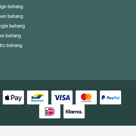
ige behang
oen behang
ngle behang
xe behang
tro behang