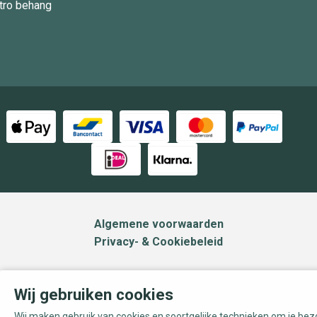
tro behang
Algemene voorwaarden
Privacy- & Cookiebeleid
Wij gebruiken cookies
Wij maken gebruik van cookies en soortgelijke technieken om je be