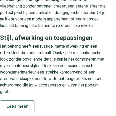
vliesbehang zonder patronen creëert een serene sfeer die
perfect past bij een stijlvol en designgericht interieur. Of je
nu kiest voor een modern appartement of een klassiek
huis, dit behang tilt elke ruimte naar een luxe niveau.
Stijl, afwerking en toepassingen
Het behang heeft een rustige, matte afwerking en een
effen kleur die rust uitstraalt. Dankzij de minimalistische
look zonder opvallende details kun je het combineren met
diverse interieurstijlen. Denk aan een scandinavisch
woonkamerinterieur, een strakke kantoorwand of een
sfeervolle slaapkamer. De witte tint fungeert als neutrale
achtergrond die jouw accessoires en kunst het podium
geeft.
De Beauty Full Color collectie
Lees meer
De Beauty Full Color collectie staat voor hoogwaardige