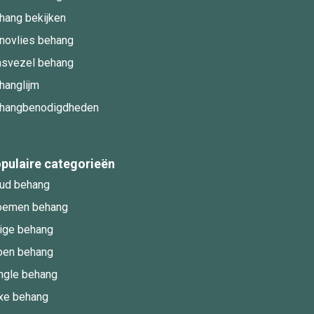
hang bekijken
novlies behang
asvezel behang
hanglijm
hangbenodigdheden
pulaire categorieën
ud behang
oemen behang
ige behang
oen behang
ngle behang
xe behang