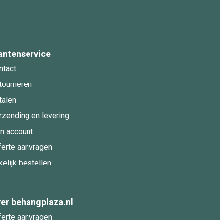
antenservice
ntact
tourneren
talen
rzending en levering
jn account
ferte aanvragen
kelijk bestellen
er behangplaza.nl
ferte aanvragen