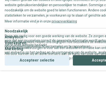
website gebruiksvriendelijker en persoonlijker te maken. Sommige c
noodzakelijk om de website goed te laten functioneren. Andere coo
statistieken te verzamelen, je voorkeuren op te slaan of gerichte ad
Meer informatie vind je in onze
privacyverklaring
Noodzakelijk
Deze zijn nodig voor een goede werking van de website. Ze zorgen e
Analytisch
voor dat aan jou snel en correct de gewenste informatie wordt geto
Statistische cookies helpen ons begrijpen hoe bezoekers de website
Voorkeuren
dat je onze website bezoekt.
door anoniem gegevens te verzamelen en te rapporteren.
Voorkeurscookies zorgen ervoor dat een website informatie kan on
Marketing
van invloed is op het gedrag en de vormgeving van de website, zoals
Hierdoor kunnen wij en adverteerders aan de hand van jouw surfge
uw voorkeur of de regio waar u woont.
gepersonaliseerde online advertenties en op maat gemaakte conten
Accepteer selectie
Accepte