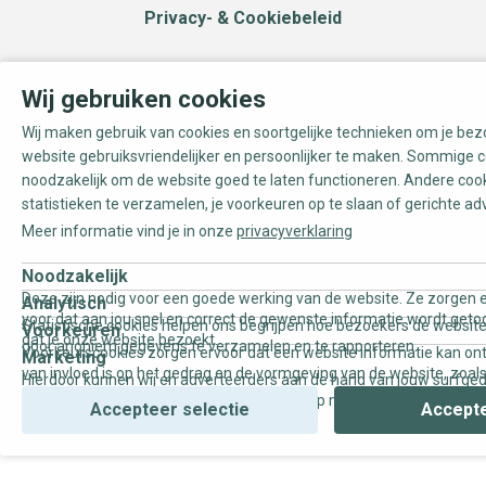
Privacy- & Cookiebeleid
Wij gebruiken cookies
Wij maken gebruik van cookies en soortgelijke technieken om je be
website gebruiksvriendelijker en persoonlijker te maken. Sommige c
noodzakelijk om de website goed te laten functioneren. Andere coo
statistieken te verzamelen, je voorkeuren op te slaan of gerichte ad
Meer informatie vind je in onze
privacyverklaring
Noodzakelijk
Deze zijn nodig voor een goede werking van de website. Ze zorgen e
Analytisch
voor dat aan jou snel en correct de gewenste informatie wordt geto
Statistische cookies helpen ons begrijpen hoe bezoekers de website
Voorkeuren
dat je onze website bezoekt.
door anoniem gegevens te verzamelen en te rapporteren.
Voorkeurscookies zorgen ervoor dat een website informatie kan on
Marketing
van invloed is op het gedrag en de vormgeving van de website, zoals
Hierdoor kunnen wij en adverteerders aan de hand van jouw surfge
uw voorkeur of de regio waar u woont.
gepersonaliseerde online advertenties en op maat gemaakte conten
Accepteer selectie
Accepte