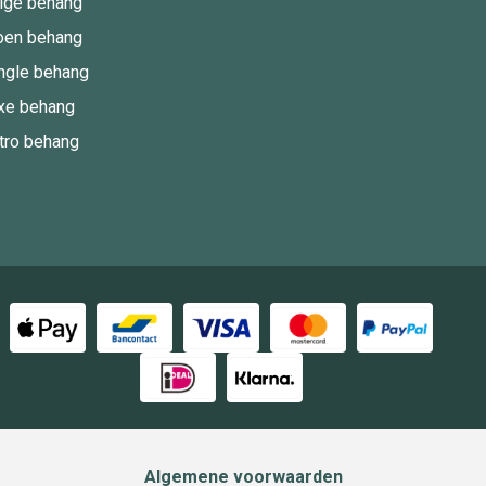
ige behang
oen behang
ngle behang
xe behang
tro behang
Algemene voorwaarden