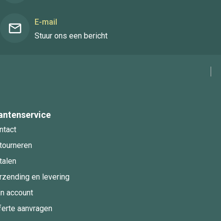
E-mail
Stuur ons een bericht
antenservice
ntact
tourneren
talen
rzending en levering
jn account
ferte aanvragen