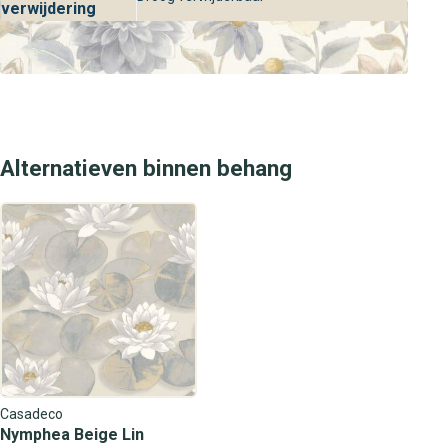
design.
verwijdering
Alternatieven binnen behang
Casadeco
Nymphea Beige Lin