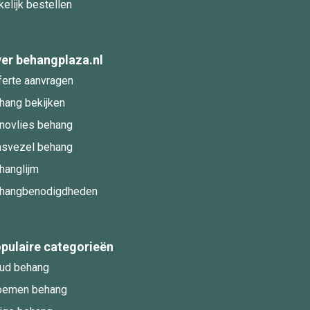
kelijk bestellen
er behangplaza.nl
ferte aanvragen
hang bekijken
novlies behang
asvezel behang
hanglijm
hangbenodigdheden
pulaire categorieën
ud behang
oemen behang