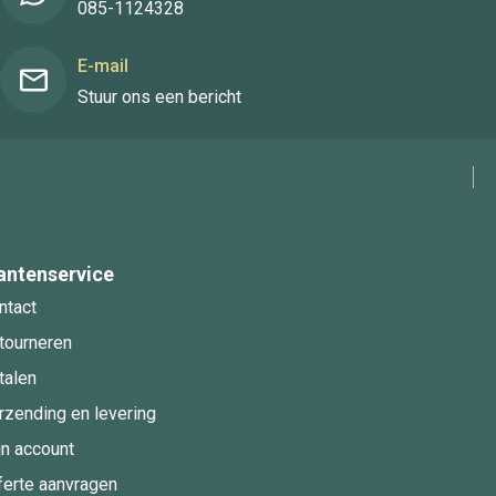
085-1124328
E-mail
Stuur ons een bericht
antenservice
ntact
tourneren
talen
rzending en levering
jn account
ferte aanvragen