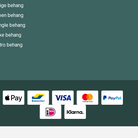
ige behang
oen behang
ngle behang
xe behang
tro behang