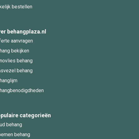
kelijk bestellen
er behangplaza.nl
ferte aanvragen
hang bekijken
novlies behang
asvezel behang
hanglijm
hangbenodigdheden
pulaire categorieën
ud behang
oemen behang