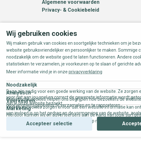
Algemene voorwaarden
Privacy- & Cookiebeleid
Wij gebruiken cookies
Wij maken gebruik van cookies en soortgelijke technieken om je be
website gebruiksvriendelijker en persoonlijker te maken. Sommige c
noodzakelijk om de website goed te laten functioneren. Andere coo
statistieken te verzamelen, je voorkeuren op te slaan of gerichte ad
Meer informatie vind je in onze
privacyverklaring
Noodzakelijk
Deze zijn nodig voor een goede werking van de website. Ze zorgen e
Analytisch
voor dat aan jou snel en correct de gewenste informatie wordt geto
Statistische cookies helpen ons begrijpen hoe bezoekers de website
Voorkeuren
dat je onze website bezoekt.
door anoniem gegevens te verzamelen en te rapporteren.
Voorkeurscookies zorgen ervoor dat een website informatie kan on
Marketing
van invloed is op het gedrag en de vormgeving van de website, zoals
Hierdoor kunnen wij en adverteerders aan de hand van jouw surfge
uw voorkeur of de regio waar u woont.
gepersonaliseerde online advertenties en op maat gemaakte conten
Accepteer selectie
Accepte