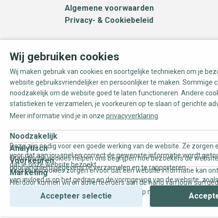
Algemene voorwaarden
Privacy- & Cookiebeleid
Wij gebruiken cookies
Wij maken gebruik van cookies en soortgelijke technieken om je be
website gebruiksvriendelijker en persoonlijker te maken. Sommige c
noodzakelijk om de website goed te laten functioneren. Andere coo
statistieken te verzamelen, je voorkeuren op te slaan of gerichte ad
Meer informatie vind je in onze
privacyverklaring
Noodzakelijk
Deze zijn nodig voor een goede werking van de website. Ze zorgen e
Analytisch
voor dat aan jou snel en correct de gewenste informatie wordt geto
Statistische cookies helpen ons begrijpen hoe bezoekers de website
Voorkeuren
dat je onze website bezoekt.
door anoniem gegevens te verzamelen en te rapporteren.
Voorkeurscookies zorgen ervoor dat een website informatie kan on
Marketing
van invloed is op het gedrag en de vormgeving van de website, zoals
Hierdoor kunnen wij en adverteerders aan de hand van jouw surfge
uw voorkeur of de regio waar u woont.
gepersonaliseerde online advertenties en op maat gemaakte conten
Accepteer selectie
Accepte