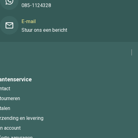
085-1124328
E-mail
Stuur ons een bericht
antenservice
ntact
tourneren
talen
rzending en levering
jn account
ferte aanvragen