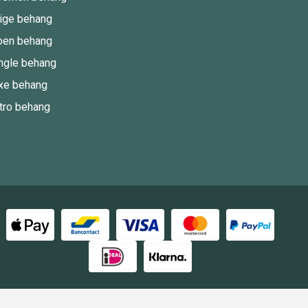
ige behang
oen behang
ngle behang
xe behang
tro behang