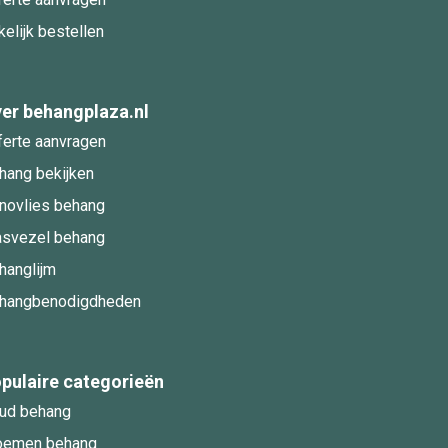
kelijk bestellen
er behangplaza.nl
ferte aanvragen
hang bekijken
novlies behang
asvezel behang
hanglijm
hangbenodigdheden
pulaire categorieën
ud behang
oemen behang