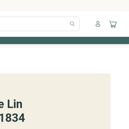
Naar mijn account
Naar mijn a
e Lin
1834