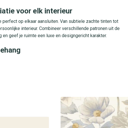
atie voor elk interieur
perfect op elkaar aansluiten. Van subtiele zachte tinten tot
ersoonlijke interieur. Combineer verschillende patronen uit de
n geef je ruimte een luxe en designgericht karakter.
behang
urbestendig voor een probleemloze montage. Je brengt het
het vliesbehang op maat af te snijden. Het is afwasbaar,
erwijdert. Dankzij de hoge lichtbestendigheid behoudt het
t voor woonkamers, slaapvertrekken, hal en kantoor.
 Gardens-collectie
ctie in al onze winkels. Laat je adviseren door onze specialiste
r te kiezen. Je profiteert van deskundig advies, snelle levering e
uxe design.