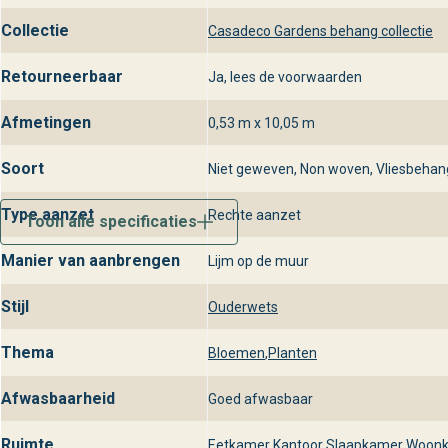
Collectie
Casadeco Gardens behang collectie
Retourneerbaar
Ja, lees de voorwaarden
Afmetingen
0,53 m x 10,05 m
Soort
Niet geweven, Non woven, Vliesbehan
Type aanzet
Rechte aanzet
Toon alle specificaties
Manier van aanbrengen
Lijm op de muur
Stijl
Ouderwets
Thema
Bloemen
,
Planten
Afwasbaarheid
Goed afwasbaar
Ruimte
Eetkamer
,
Kantoor
,
Slaapkamer
,
Woon