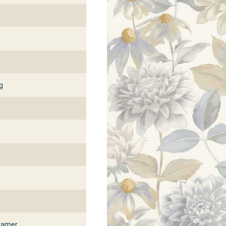
g
kamer