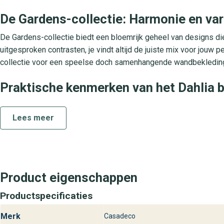
De Gardens-collectie: Harmonie en vari
De Gardens-collectie biedt een bloemrijk geheel van designs die 
uitgesproken contrasten, je vindt altijd de juiste mix voor jouw p
collectie voor een speelse doch samenhangende wandbekleding e
Praktische kenmerken van het Dahlia 
Dit vliesbehang is vervaardigd uit duurzame vezels en is sche
Lees meer
eenvoudig aan door de lijm direct op de muur aan te brengen en 
waardoor je vlekken en stof moeiteloos met een vochtige doek v
behang zijn kleurkracht bij zowel daglicht als kunstlicht. Perfec
Bezoek behangplaza voor Dahlia uit de
Product eigenschappen
Bij behangplaza ontdek je het Dahlia behang uit de Gardens-colle
Productspecificaties
en bekijk de stalen om direct de juiste variant voor jouw interieu
een uitgebreid assortiment wandbekleding voor een stijlvol en l
Merk
Casadeco