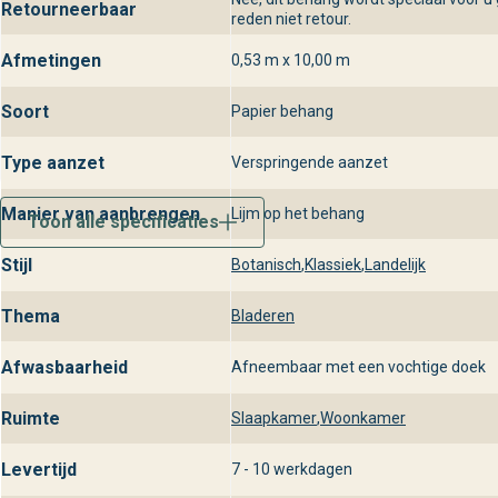
Retourneerbaar
reden niet retour.
Afmetingen
0,53 m x 10,00 m
Soort
Papier behang
Type aanzet
Verspringende aanzet
Manier van aanbrengen
Lijm op het behang
Toon alle specificaties
Stijl
Botanisch
,
Klassiek
,
Landelijk
Thema
Bladeren
Afwasbaarheid
Afneembaar met een vochtige doek
Ruimte
Slaapkamer
,
Woonkamer
Levertijd
7 - 10 werkdagen