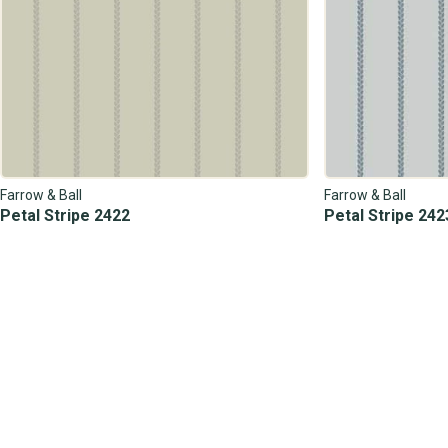
Farrow & Ball
Farrow & Ball
Petal Stripe 2422
Petal Stripe 242
205,00
205,00
Hulp of advies nodig?
Onze behangexperts helpen je graag!