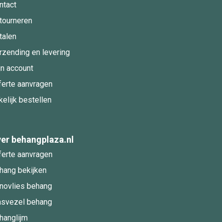
ntact
tourneren
talen
rzending en levering
jn account
ferte aanvragen
kelijk bestellen
er behangplaza.nl
ferte aanvragen
hang bekijken
novlies behang
asvezel behang
hanglijm