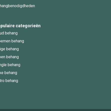
hangbenodigdheden
pulaire categorieën
ud behang
oemen behang
ige behang
oen behang
ngle behang
xe behang
tro behang