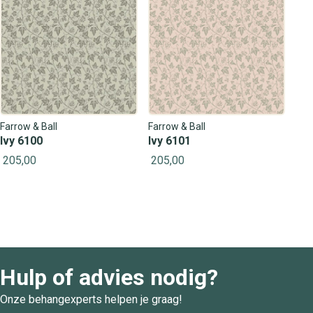
Farrow & Ball
Farrow & Ball
Ivy 6100
Ivy 6101
205,00
205,00
Hulp of advies nodig?
Onze behangexperts helpen je graag!