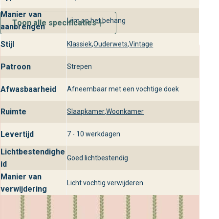
Manier van
Lijm op het behang
Toon alle specificaties
aanbrengen
Stijl
Klassiek
,
Ouderwets
,
Vintage
Patroon
Strepen
Afwasbaarheid
Afneembaar met een vochtige doek
Ruimte
Slaapkamer
,
Woonkamer
Levertijd
7 - 10 werkdagen
Lichtbestendighe
Goed lichtbestendig
id
Manier van
Licht vochtig verwijderen
verwijdering