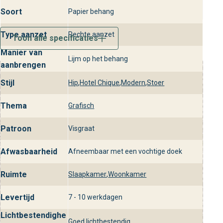
Soort
Papier behang
Type aanzet
Rechte aanzet
Toon alle specificaties
Manier van
Lijm op het behang
aanbrengen
Stijl
Hip
,
Hotel Chique
,
Modern
,
Stoer
Thema
Grafisch
Patroon
Visgraat
Afwasbaarheid
Afneembaar met een vochtige doek
Ruimte
Slaapkamer
,
Woonkamer
Levertijd
7 - 10 werkdagen
Lichtbestendighe
Goed lichtbestendig