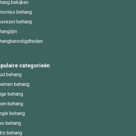
hang bekijken
novlies behang
asvezel behang
hanglijm
hangbenodigdheden
pulaire categorieën
ud behang
oemen behang
ige behang
oen behang
ngle behang
xe behang
tro behang