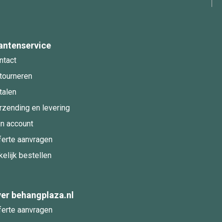
antenservice
ntact
tourneren
talen
rzending en levering
jn account
ferte aanvragen
kelijk bestellen
er behangplaza.nl
ferte aanvragen