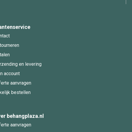
antenservice
ntact
tourneren
talen
rzending en levering
jn account
ferte aanvragen
kelijk bestellen
er behangplaza.nl
ferte aanvragen