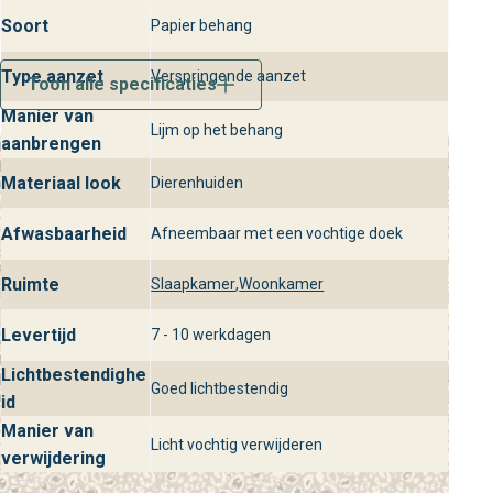
Soort
Papier behang
Type aanzet
Verspringende aanzet
Toon alle specificaties
Manier van
Lijm op het behang
aanbrengen
Materiaal look
Dierenhuiden
Afwasbaarheid
Afneembaar met een vochtige doek
Ruimte
Slaapkamer
,
Woonkamer
Levertijd
7 - 10 werkdagen
Lichtbestendighe
Goed lichtbestendig
id
Manier van
Licht vochtig verwijderen
verwijdering