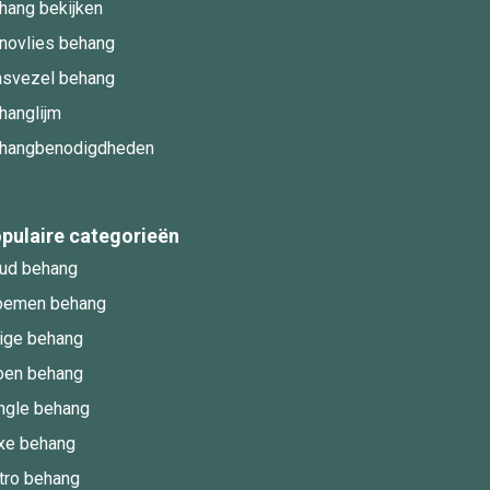
hang bekijken
novlies behang
asvezel behang
hanglijm
hangbenodigdheden
pulaire categorieën
ud behang
oemen behang
ige behang
oen behang
ngle behang
xe behang
tro behang