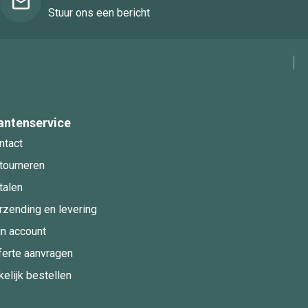
Stuur ons een bericht
antenservice
ntact
tourneren
talen
rzending en levering
jn account
ferte aanvragen
kelijk bestellen