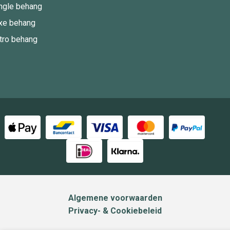
ngle behang
xe behang
tro behang
Algemene voorwaarden
Privacy- & Cookiebeleid