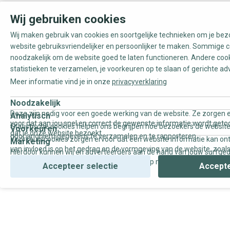
Wij gebruiken cookies
Wij maken gebruik van cookies en soortgelijke technieken om je be
website gebruiksvriendelijker en persoonlijker te maken. Sommige c
noodzakelijk om de website goed te laten functioneren. Andere coo
statistieken te verzamelen, je voorkeuren op te slaan of gerichte ad
Meer informatie vind je in onze
privacyverklaring
Noodzakelijk
Deze zijn nodig voor een goede werking van de website. Ze zorgen e
Analytisch
voor dat aan jou snel en correct de gewenste informatie wordt geto
Statistische cookies helpen ons begrijpen hoe bezoekers de website
Voorkeuren
dat je onze website bezoekt.
door anoniem gegevens te verzamelen en te rapporteren.
Voorkeurscookies zorgen ervoor dat een website informatie kan on
Marketing
van invloed is op het gedrag en de vormgeving van de website, zoals
Hierdoor kunnen wij en adverteerders aan de hand van jouw surfge
uw voorkeur of de regio waar u woont.
gepersonaliseerde online advertenties en op maat gemaakte conten
Accepteer selectie
Accepte