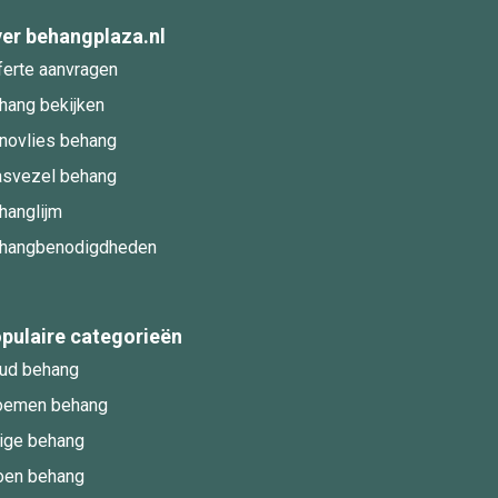
er behangplaza.nl
ferte aanvragen
hang bekijken
novlies behang
asvezel behang
hanglijm
hangbenodigdheden
pulaire categorieën
ud behang
oemen behang
ige behang
oen behang