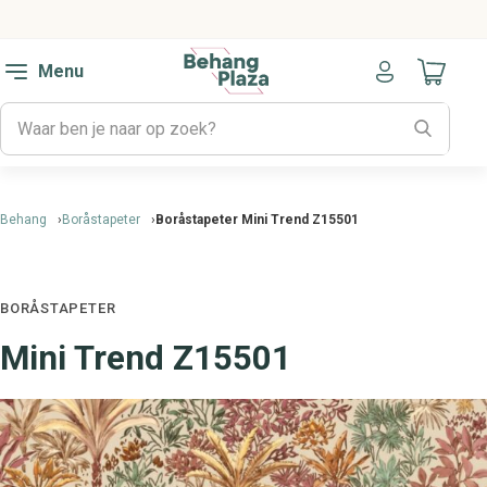
Menu
Naar mijn
Behang
Boråstapeter
Boråstapeter Mini Trend Z15501
BORÅSTAPETER
Mini Trend Z15501