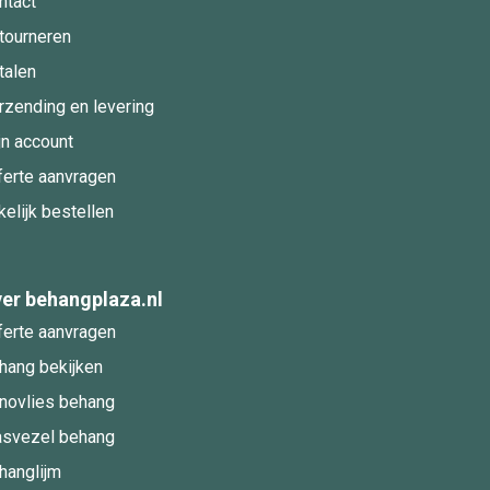
ntact
tourneren
talen
rzending en levering
jn account
ferte aanvragen
kelijk bestellen
er behangplaza.nl
ferte aanvragen
hang bekijken
novlies behang
asvezel behang
hanglijm