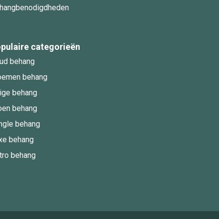
hangbenodigdheden
pulaire categorieën
ud behang
oemen behang
ige behang
oen behang
ngle behang
xe behang
tro behang