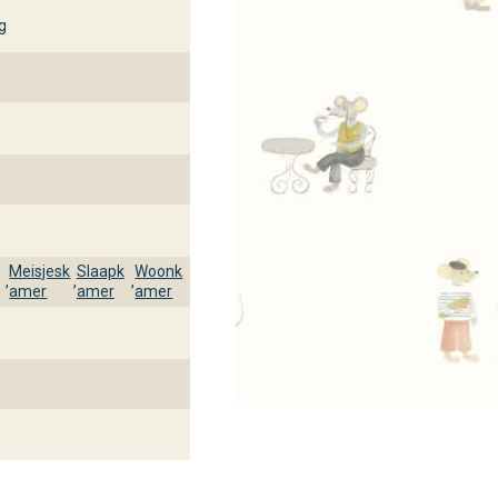
g
k
Meisjesk
Slaapk
Woonk
,
,
,
amer
amer
amer