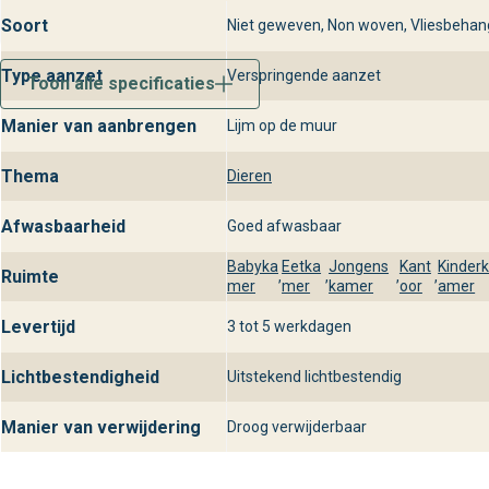
Soort
Niet geweven, Non woven, Vliesbehan
Type aanzet
Verspringende aanzet
Toon alle specificaties
Manier van aanbrengen
Lijm op de muur
Thema
Dieren
Afwasbaarheid
Goed afwasbaar
Babyka
Eetka
Jongens
Kant
Kinder
Ruimte
,
,
,
,
mer
mer
kamer
oor
amer
Levertijd
3 tot 5 werkdagen
Lichtbestendigheid
Uitstekend lichtbestendig
Manier van verwijdering
Droog verwijderbaar