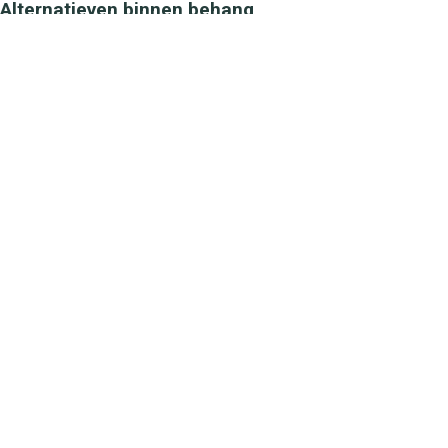
Alternatieven binnen behang
Casadeco
Casadeco
Happy Dreams Pois Beige
Happy Dreams R
HPDM29791118
HPDM29881010
49,55
49,55