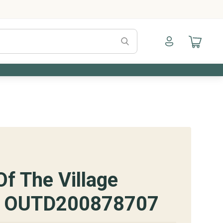
Naar mijn account
Naar mijn a
f The Village
re OUTD200878707