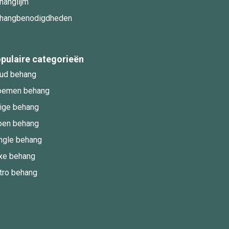
hanglijm
hangbenodigdheden
pulaire categorieën
ud behang
oemen behang
ige behang
oen behang
ngle behang
xe behang
tro behang