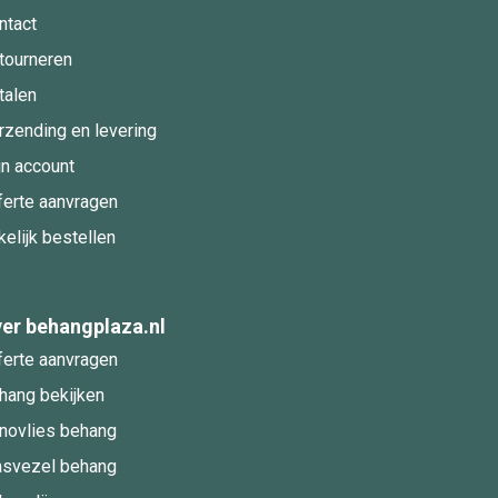
ntact
tourneren
talen
rzending en levering
jn account
ferte aanvragen
kelijk bestellen
er behangplaza.nl
ferte aanvragen
hang bekijken
novlies behang
asvezel behang