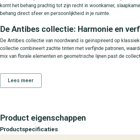
komt het behang prachtig tot zijn recht in woonkamer, slaapkamer
behang direct sfeer en persoonlijkheid in je ruimte.
De Antibes collectie: Harmonie en verf
De Antibes collectie van noordwand is geïnspireerd op klassieke
collectie combineert zachte tinten met verfijnde patronen, waardo
mix van florale elementen en geometrische lijnen past de collect
Praktische kenmerken van het behang
Lees meer
Materiaal: Duurzaam non-woven behang voor optimale stabiliteit
aanbrengmethode: Plak-het-middel-op-de-muur voor eenvoudig
afwasbaarheid: Licht afwasbaar, bestand tegen lichte vervuiling
ruimtegebruik: Ideaal voor woonkamer, slaapkamer, hal en kanto
lichtbestendigheid: Uitstekende kleurvastheid bij normaal daglic
Product eigenschappen
Bezoek behangplaza voor Noordwand 
Productspecificaties