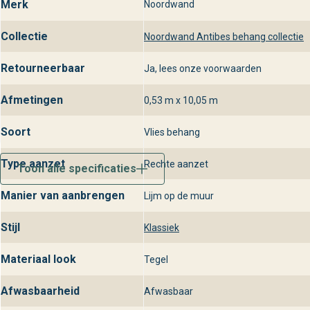
Wil je dit prachtige behang uit de Antibes collectie van noordw
Merk
Noordwand
winkels. Onze adviseurs helpen je graag bij het kiezen van het 
Collectie
Noordwand Antibes behang collectie
interieurwensen.
Retourneerbaar
Ja, lees onze voorwaarden
Afmetingen
0,53 m x 10,05 m
Soort
Vlies behang
Type aanzet
Rechte aanzet
Toon alle specificaties
Manier van aanbrengen
Lijm op de muur
Stijl
Klassiek
Materiaal look
Tegel
Afwasbaarheid
Afwasbaar