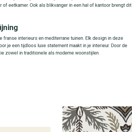
 of eetkamer. Ook als blikvanger in een hal of kantoor brengt dit
ijning
 franse interieurs en mediterrane tuinen. Elk design in deze
or je een tijdloos luxe statement maakt in je interieur. Door de
ie zowel in traditionele als moderne woonstijlen.
 en snel zaagwerk
or
ht
Antibes N282-5