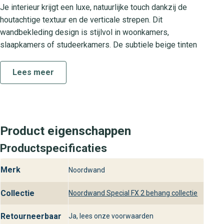
Je interieur krijgt een luxe, natuurlijke touch dankzij de
houtachtige textuur en de verticale strepen. Dit
wandbekleding design is stijlvol in woonkamers,
slaapkamers of studeerkamers. De subtiele beige tinten
creëren een warme en uitnodigende sfeer die perfect past
bij zowel moderne als klassieke interieurs. Dankzij het
Lees meer
rustige patroon ervaar je een ontspannen en stijlvolle
omgeving.
Ontdek de collectie Special FX 2
Product eigenschappen
De Special FX 2 collectie bestaat uit een zorgvuldig
Productspecificaties
samengestelde reeks design behang met expressieve
texturen en luxe metallic accenten. Van rustiek hout en
Merk
Noordwand
verweerde looks tot subtiele strepen en grafische
patronen, in deze collectie vind je altijd de perfecte
Collectie
Noordwand Special FX 2 behang collectie
wandbekleding voor jouw stijlvol interieur. Elk design is
ontwikkeld om jouw woonruimte een unieke en eigentijdse
Retourneerbaar
Ja, lees onze voorwaarden
uitstraling te geven.