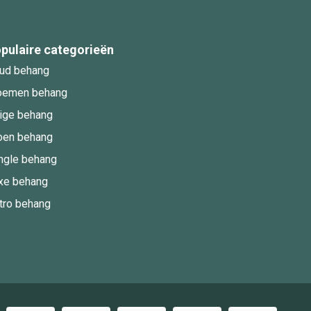
pulaire categorieën
ud behang
oemen behang
ige behang
oen behang
ngle behang
xe behang
tro behang