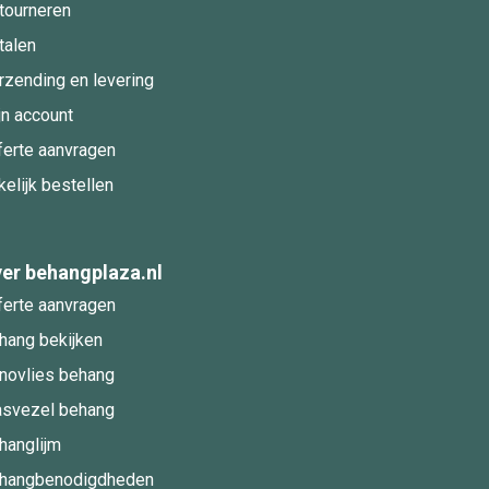
tourneren
talen
rzending en levering
jn account
ferte aanvragen
kelijk bestellen
er behangplaza.nl
ferte aanvragen
hang bekijken
novlies behang
asvezel behang
hanglijm
hangbenodigdheden