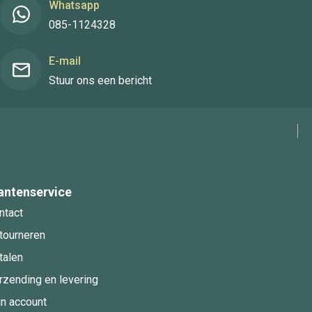
Whatsapp
085-1124328
E-mail
Stuur ons een bericht
antenservice
ntact
tourneren
talen
rzending en levering
jn account