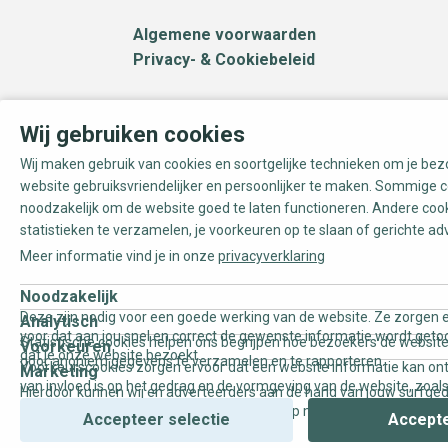
Algemene voorwaarden
Privacy- & Cookiebeleid
Wij gebruiken cookies
Wij maken gebruik van cookies en soortgelijke technieken om je be
website gebruiksvriendelijker en persoonlijker te maken. Sommige c
noodzakelijk om de website goed te laten functioneren. Andere coo
statistieken te verzamelen, je voorkeuren op te slaan of gerichte ad
Meer informatie vind je in onze
privacyverklaring
Noodzakelijk
Deze zijn nodig voor een goede werking van de website. Ze zorgen e
Analytisch
voor dat aan jou snel en correct de gewenste informatie wordt geto
Statistische cookies helpen ons begrijpen hoe bezoekers de website
Voorkeuren
dat je onze website bezoekt.
door anoniem gegevens te verzamelen en te rapporteren.
Voorkeurscookies zorgen ervoor dat een website informatie kan on
Marketing
van invloed is op het gedrag en de vormgeving van de website, zoals
Hierdoor kunnen wij en adverteerders aan de hand van jouw surfge
uw voorkeur of de regio waar u woont.
gepersonaliseerde online advertenties en op maat gemaakte conten
Accepteer selectie
Accepte