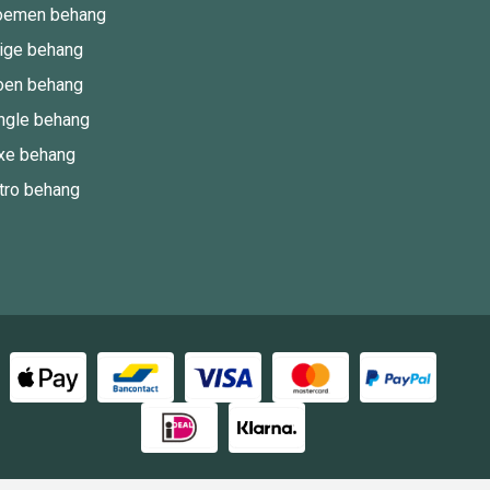
oemen behang
ige behang
oen behang
ngle behang
xe behang
tro behang