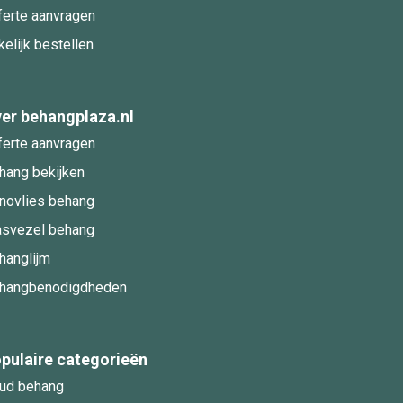
ferte aanvragen
kelijk bestellen
er behangplaza.nl
ferte aanvragen
hang bekijken
novlies behang
asvezel behang
hanglijm
hangbenodigdheden
pulaire categorieën
ud behang