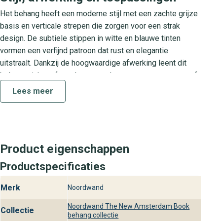
Het behang heeft een moderne stijl met een zachte grijze
basis en verticale strepen die zorgen voor een strak
design. De subtiele stippen in witte en blauwe tinten
vormen een verfijnd patroon dat rust en elegantie
uitstraalt. Dankzij de hoogwaardige afwerking leent dit
behang zich perfect als eyecatcher op een accentmuur of
als volledige wandbekleding voor een eigentijds interieur.
Lees meer
Creëer een stijlvolle sfeer in je woonkamer, slaapkamer of
kantoor.
Collectie The New Amsterdam Book
Product eigenschappen
De collectie The New Amsterdam Book staat voor tijdloos
design met een luxe uitstraling. Elke print is zorgvuldig
Productspecificaties
samengesteld om jouw muren een verfijnde
Merk
Noordwand
wandbekleding te bieden. Met aandacht voor detail en
hoogwaardige materialen past deze collectie moeiteloos
Noordwand The New Amsterdam Book
Collectie
in diverse interieurstijlen, van modern tot klassiek, en
behang collectie