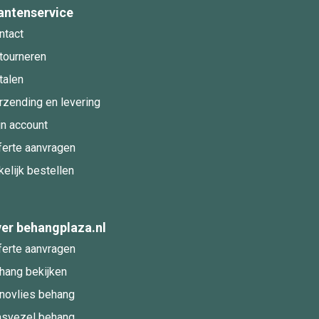
antenservice
ntact
tourneren
talen
rzending en levering
jn account
ferte aanvragen
kelijk bestellen
er behangplaza.nl
ferte aanvragen
hang bekijken
novlies behang
asvezel behang