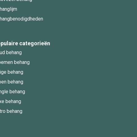
hanglijm
hangbenodigdheden
pulaire categorieën
ud behang
oemen behang
ige behang
oen behang
ngle behang
xe behang
tro behang