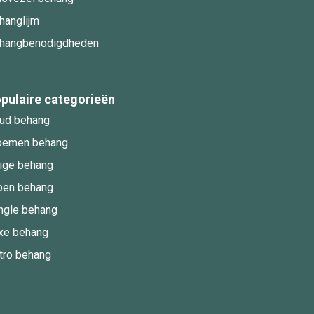
hanglijm
hangbenodigdheden
pulaire categorieën
ud behang
oemen behang
ige behang
oen behang
ngle behang
xe behang
tro behang