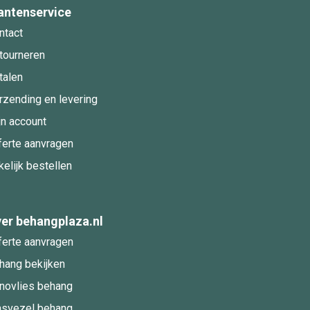
antenservice
ntact
tourneren
talen
rzending en levering
jn account
ferte aanvragen
kelijk bestellen
er behangplaza.nl
ferte aanvragen
hang bekijken
novlies behang
asvezel behang