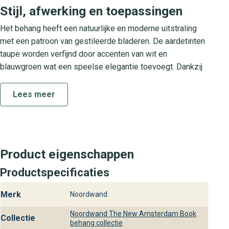
Stijl, afwerking en toepassingen
Het behang heeft een natuurlijke en moderne uitstraling
met een patroon van gestileerde bladeren. De aardetinten
taupe worden verfijnd door accenten van wit en
blauwgroen wat een speelse elegantie toevoegt. Dankzij
de matte afwerking komt het design extra goed tot zijn
recht. Je brengt het aan in je woonkamer, slaapkamer of
Lees meer
kantoor en creëert meteen een stijlvol en luxe interieur.
Combineer met houten meubels voor een warme sfeer of
met metalen accenten voor een eigentijdse twist.
Collectie The New Amsterdam Book
Product eigenschappen
Productspecificaties
De The New Amsterdam Book collectie staat voor tijdloos
design met een hedendaagse inslag. Elk patroon is
Merk
Noordwand
zorgvuldig ontworpen om jouw woonruimte een luxe
uitstraling te geven. Of je nu kiest voor een rustig
Noordwand The New Amsterdam Book
Collectie
rustgevend motief of een uitgesprokener design, deze
behang collectie