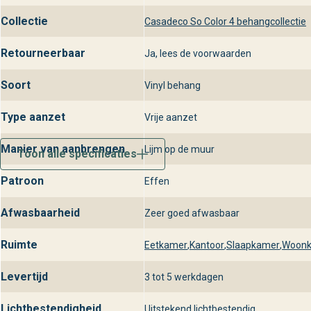
geniet je van persoonlijk advies, snelle levering en een stijlvol
Collectie
Casadeco So Color 4 behangcollectie
Retourneerbaar
Ja, lees de voorwaarden
Soort
Vinyl behang
Type aanzet
Vrije aanzet
Manier van aanbrengen
Lijm op de muur
Toon alle specificaties
Patroon
Effen
Afwasbaarheid
Zeer goed afwasbaar
Ruimte
Eetkamer
,
Kantoor
,
Slaapkamer
,
Woon
Levertijd
3 tot 5 werkdagen
Lichtbestendigheid
Uitstekend lichtbestendig