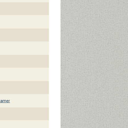
 assortiment design behang.
kamer