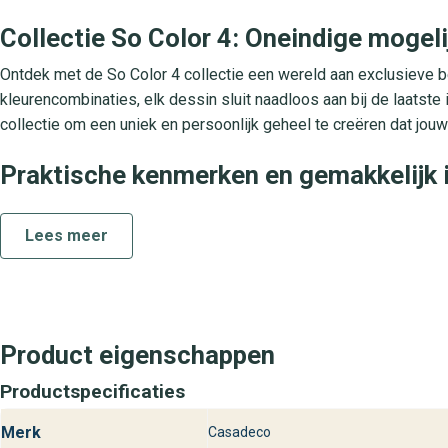
Collectie So Color 4: Oneindige mogel
Ontdek met de So Color 4 collectie een wereld aan exclusieve be
kleurencombinaties, elk dessin sluit naadloos aan bij de laatste
collectie om een uniek en persoonlijk geheel te creëren dat jouw
Praktische kenmerken en gemakkelijk i
Het So Color 4 Mosaique vliesbehang is vervaardigd van hoogwa
Lees meer
afwerking. Je brengt de lijm direct op de muur aan en plakt de b
eenvoudige en strijkvrije verwerking. Na droging geniet je van 
kleur behoudt, zelfs bij direct zonlicht. Dankzij deze onderhouds
woonkamers, slaapkamers, gangen en kantoorruimtes.
Product eigenschappen
Behangplaza: Jouw specialist in So C
Productspecificaties
Bezoek behangplaza en ontdek So Color 4 Mosaique uit de So Co
klaar om je te adviseren en te helpen bij het samenstellen van 
Merk
Casadeco