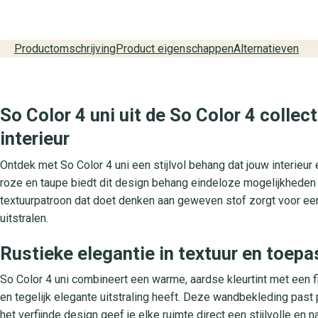
Productomschrijving
Product eigenschappen
Alternatieven
So Color 4 uni uit de So Color 4 collec
interieur
Ontdek met So Color 4 uni een stijlvol behang dat jouw interieur 
roze en taupe biedt dit design behang eindeloze mogelijkheden 
textuurpatroon dat doet denken aan geweven stof zorgt voor een lu
uitstralen.
Rustieke elegantie in textuur en toepa
So Color 4 uni combineert een warme, aardse kleurtint met een f
en tegelijk elegante uitstraling heeft. Deze wandbekleding past
het verfijnde design geef je elke ruimte direct een stijlvolle en nat