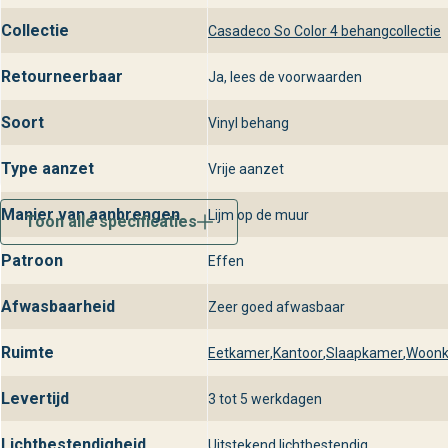
Collectie
Casadeco So Color 4 behangcollectie
Retourneerbaar
Ja, lees de voorwaarden
Soort
Vinyl behang
Type aanzet
Vrije aanzet
Manier van aanbrengen
Lijm op de muur
Toon alle specificaties
Patroon
Effen
Afwasbaarheid
Zeer goed afwasbaar
Ruimte
Eetkamer
,
Kantoor
,
Slaapkamer
,
Woon
Levertijd
3 tot 5 werkdagen
Lichtbestendigheid
Uitstekend lichtbestendig