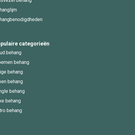
asvezel behang
hanglijm
hangbenodigdheden
pulaire categorieën
ud behang
oemen behang
ige behang
oen behang
ngle behang
xe behang
tro behang