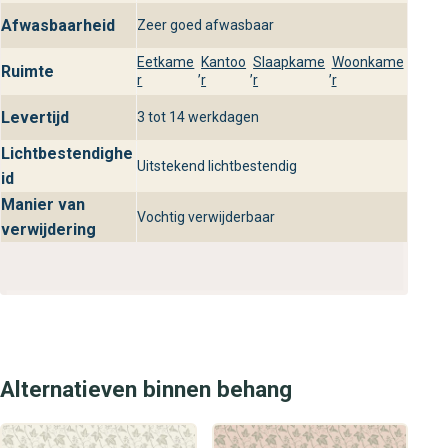
Afwasbaarheid
Zeer goed afwasbaar
Bezoek behangplaza
Eetkame
Kantoo
Slaapkame
Woonkame
Ontdek Akvarell uit de Akvarell collectie in onze winkels
Ruimte
,
,
,
r
r
r
r
en laat je inspireren door de uitgebreide kleurkeuze en het
Levertijd
luxe design. Bij behangplaza helpen we je graag met
3 tot 14 werkdagen
deskundig advies en stalen zodat je de perfecte
Lichtbestendighe
Uitstekend lichtbestendig
wandbekleding vindt voor jouw interieur. Kom langs en
id
ervaar zelf de kwaliteit en het gemak van Akvarell.
Manier van
Vochtig verwijderbaar
verwijdering
Alternatieven binnen behang