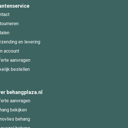
antenservice
ntact
tourneren
talen
rzending en levering
jn account
ferte aanvragen
kelijk bestellen
er behangplaza.nl
ferte aanvragen
hang bekijken
novlies behang