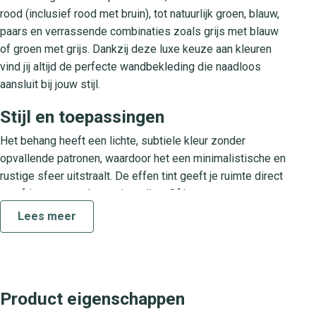
rood (inclusief rood met bruin), tot natuurlijk groen, blauw,
paars en verrassende combinaties zoals grijs met blauw
of groen met grijs. Dankzij deze luxe keuze aan kleuren
vind jij altijd de perfecte wandbekleding die naadloos
aansluit bij jouw stijl.
Stijl en toepassingen
Het behang heeft een lichte, subtiele kleur zonder
opvallende patronen, waardoor het een minimalistische en
rustige sfeer uitstraalt. De effen tint geeft je ruimte direct
een frisse en moderne uitstraling. Of je nu een serene
slaapkamer, een chique woonkamer of een stijlvolle
Lees meer
thuiswerkplek inricht, Akvarell past moeiteloos in elk
interieur. Met dit luxe design behang creëer je een
verfijnde basis die je makkelijk combineert met meubels
en accessoires.
Product eigenschappen
Collectie Akvarell