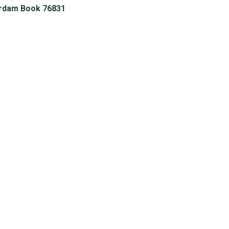
rdam Book 76831
Bellen
Whatsapp
085-1124328
085-1124328