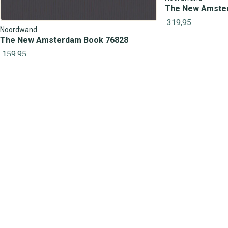
The New Amste
319,95
Noordwand
The New Amsterdam Book 76828
159,95
Hulp of advies nodig?
Onze behangexperts helpen je graag!
Op werkdagen bereikbaar van:
09:30 – 17:00 uur