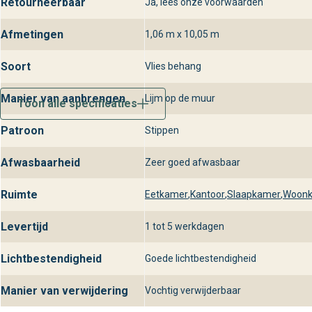
Retourneerbaar
Ja, lees onze voorwaarden
Afmetingen
1,06 m x 10,05 m
Soort
Vlies behang
Manier van aanbrengen
Lijm op de muur
Toon alle specificaties
Patroon
Stippen
Afwasbaarheid
Zeer goed afwasbaar
Ruimte
Eetkamer
,
Kantoor
,
Slaapkamer
,
Woon
Levertijd
1 tot 5 werkdagen
Lichtbestendigheid
Goede lichtbestendigheid
Manier van verwijdering
Vochtig verwijderbaar