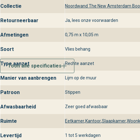
Collectie
Noordwand The New Amsterdam Book 
Retourneerbaar
Ja, lees onze voorwaarden
Afmetingen
0,75 m x 10,05 m
Soort
Vlies behang
Type aanzet
Rechte aanzet
Toon alle specificaties
Manier van aanbrengen
Lijm op de muur
Patroon
Stippen
Afwasbaarheid
Zeer goed afwasbaar
Ruimte
Eetkamer
,
Kantoor
,
Slaapkamer
,
Woon
Levertijd
1 tot 5 werkdagen