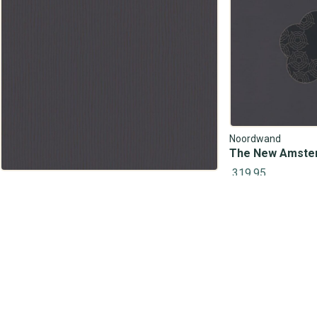
Noordwand
The New Amste
319,95
Noordwand
The New Amsterdam Book 76828
159,95