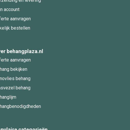
rzending en levering
jn account
ferte aanvragen
kelijk bestellen
er behangplaza.nl
ferte aanvragen
hang bekijken
novlies behang
asvezel behang
hanglijm
hangbenodigdheden
pulaire categorieën