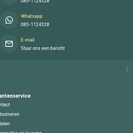
085-1124328
Whatsapp
085-1124328
E-mail
Stuur ons een bericht
antenservice
ntact
tourneren
talen