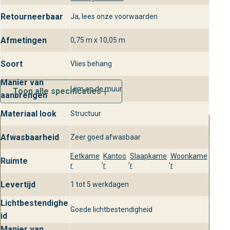
Retourneerbaar
Ja, lees onze voorwaarden
Afmetingen
0,75 m x 10,05 m
Soort
Vlies behang
Manier van
Lijm op de muur
Toon alle specificaties
aanbrengen
Materiaal look
Structuur
Afwasbaarheid
Zeer goed afwasbaar
Eetkame
Kantoo
Slaapkame
Woonkame
Ruimte
,
,
,
r
r
r
r
Levertijd
1 tot 5 werkdagen
Lichtbestendighe
Goede lichtbestendigheid
id
Manier van