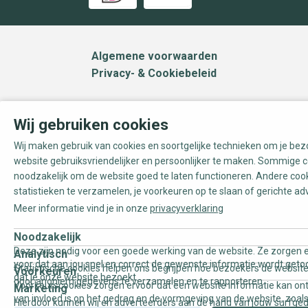
Algemene voorwaarden
Privacy- & Cookiebeleid
Wij gebruiken cookies
Wij maken gebruik van cookies en soortgelijke technieken om je be
website gebruiksvriendelijker en persoonlijker te maken. Sommige c
noodzakelijk om de website goed te laten functioneren. Andere coo
statistieken te verzamelen, je voorkeuren op te slaan of gerichte ad
Meer informatie vind je in onze
privacyverklaring
Noodzakelijk
Deze zijn nodig voor een goede werking van de website. Ze zorgen e
Analytisch
voor dat aan jou snel en correct de gewenste informatie wordt geto
Statistische cookies helpen ons begrijpen hoe bezoekers de website
Voorkeuren
dat je onze website bezoekt.
door anoniem gegevens te verzamelen en te rapporteren.
Voorkeurscookies zorgen ervoor dat een website informatie kan on
Marketing
van invloed is op het gedrag en de vormgeving van de website, zoals
Hierdoor kunnen wij en adverteerders aan de hand van jouw surfge