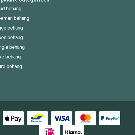
ud behang
oemen behang
ige behang
oen behang
ngle behang
xe behang
tro behang