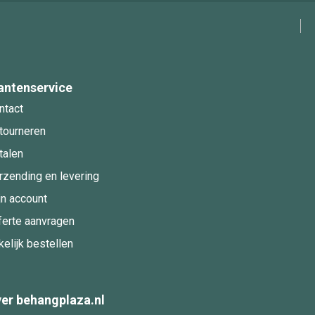
antenservice
ntact
tourneren
talen
rzending en levering
jn account
ferte aanvragen
kelijk bestellen
er behangplaza.nl