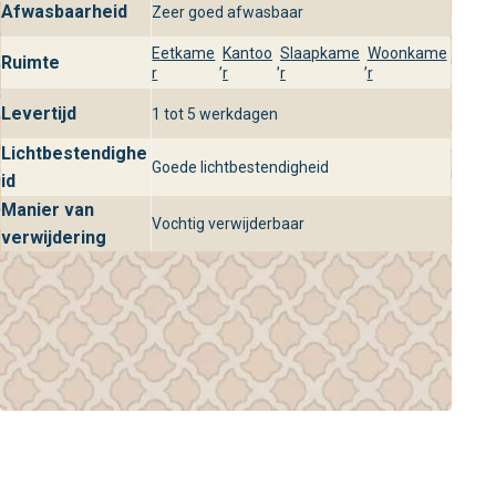
Afwasbaarheid
Zeer goed afwasbaar
Eetkame
Kantoo
Slaapkame
Woonkame
Ruimte
,
,
,
r
r
r
r
Levertijd
1 tot 5 werkdagen
Lichtbestendighe
Goede lichtbestendigheid
id
Manier van
Vochtig verwijderbaar
verwijdering