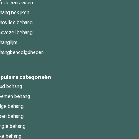
ferte aanvragen
hang bekijken
novlies behang
asvezel behang
hanglijm
hangbenodigdheden
pulaire categorieën
ud behang
oemen behang
ige behang
oen behang
ngle behang
xe behang