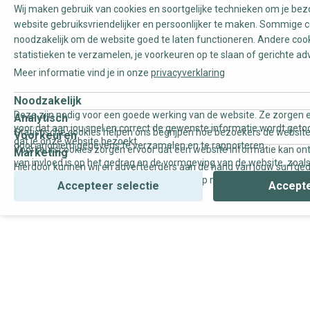
Wij maken gebruik van cookies en soortgelijke technieken om je be
website gebruiksvriendelijker en persoonlijker te maken. Sommige c
noodzakelijk om de website goed te laten functioneren. Andere coo
statistieken te verzamelen, je voorkeuren op te slaan of gerichte ad
Meer informatie vind je in onze
privacyverklaring
Noodzakelijk
Deze zijn nodig voor een goede werking van de website. Ze zorgen e
Analytisch
voor dat aan jou snel en correct de gewenste informatie wordt geto
Statistische cookies helpen ons begrijpen hoe bezoekers de website
Voorkeuren
dat je onze website bezoekt.
door anoniem gegevens te verzamelen en te rapporteren.
Voorkeurscookies zorgen ervoor dat een website informatie kan on
Marketing
van invloed is op het gedrag en de vormgeving van de website, zoals
Hierdoor kunnen wij en adverteerders aan de hand van jouw surfge
uw voorkeur of de regio waar u woont.
gepersonaliseerde online advertenties en op maat gemaakte conten
Accepteer selectie
Accepte