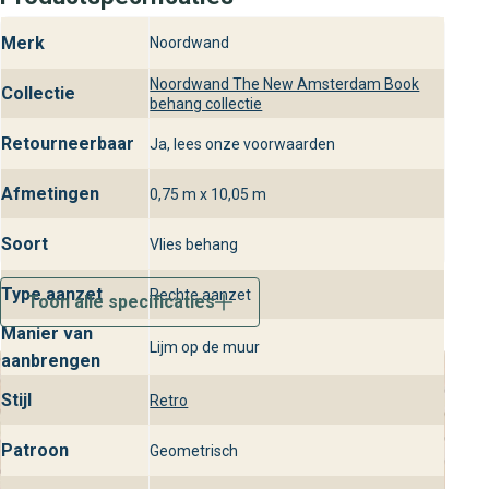
Merk
Noordwand
Noordwand The New Amsterdam Book
Collectie
behang collectie
Retourneerbaar
Ja, lees onze voorwaarden
Afmetingen
0,75 m x 10,05 m
Soort
Vlies behang
Type aanzet
Rechte aanzet
Toon alle specificaties
Manier van
Lijm op de muur
aanbrengen
Stijl
Retro
Patroon
Geometrisch