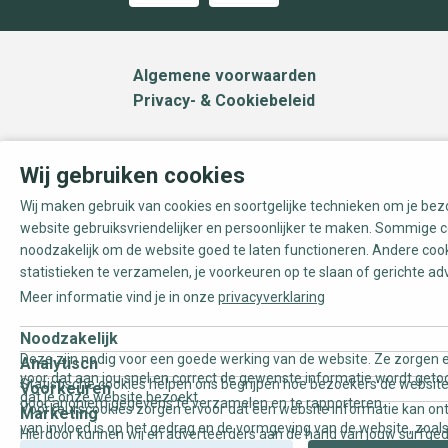
Algemene voorwaarden
Privacy- & Cookiebeleid
Wij gebruiken cookies
Wij maken gebruik van cookies en soortgelijke technieken om je be
website gebruiksvriendelijker en persoonlijker te maken. Sommige c
noodzakelijk om de website goed te laten functioneren. Andere coo
statistieken te verzamelen, je voorkeuren op te slaan of gerichte ad
Meer informatie vind je in onze
privacyverklaring
Noodzakelijk
Deze zijn nodig voor een goede werking van de website. Ze zorgen e
Analytisch
voor dat aan jou snel en correct de gewenste informatie wordt geto
Statistische cookies helpen ons begrijpen hoe bezoekers de website
Voorkeuren
dat je onze website bezoekt.
door anoniem gegevens te verzamelen en te rapporteren.
Voorkeurscookies zorgen ervoor dat een website informatie kan on
Marketing
van invloed is op het gedrag en de vormgeving van de website, zoals
Hierdoor kunnen wij en adverteerders aan de hand van jouw surfge
uw voorkeur of de regio waar u woont.