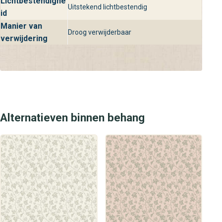
Lichtbestendighe
Uitstekend lichtbestendig
behangplaza vind jij gegarandeerd de perfecte
id
wandbekleding om jouw interieur een stijlvolle en luxe
Manier van
Droog verwijderbaar
upgrade te geven.
verwijdering
Alternatieven binnen behang