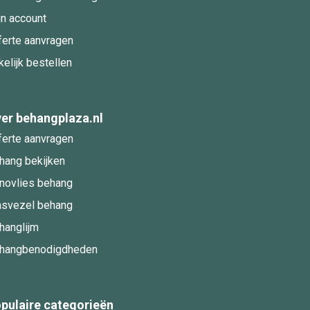
jn account
ferte aanvragen
kelijk bestellen
er behangplaza.nl
ferte aanvragen
hang bekijken
novlies behang
asvezel behang
hanglijm
hangbenodigdheden
pulaire categorieën