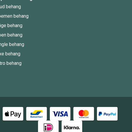
ud behang
oemen behang
ige behang
oen behang
ngle behang
xe behang
tro behang