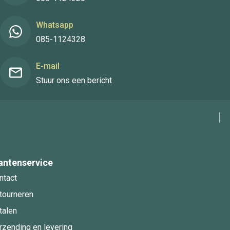
Whatsapp
085-1124328
E-mail
Stuur ons een bericht
antenservice
ntact
tourneren
talen
rzending en levering