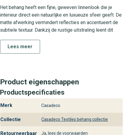
Het behang heeft een fijne, geweven linnenlook die je
interieur direct een natuurlijke en luxueuze sfeer geeft. De
matte afwerking vermindert reflecties en accentueert de
subtiele textuur. Dankzij de rustige uitstraling leent dit
wandbekleding zich uitstekend voor living, slaapkamer of
werkkamer. Combineer met warme houten meubels of
Lees meer
strakke metalen accenten om je designinterieur helemaal
af te maken.
Ontdek de collectie Textiles
Product eigenschappen
De Textiles collectie staat voor hoogwaardige kwaliteit en
Productspecificaties
tijdloos design. Iedere dessin is zorgvuldig ontwikkeld
met oog voor detail en de nieuwste interieurtrends. Toile
Merk
Casadeco
De Lin is een van de sfeermakers in deze collectie, die
jou helpt bij het realiseren van een luxe en uitnodigende
Collectie
Casadeco Textiles behang collectie
woonomgeving. Laat Textiles het uitgangspunt zijn voor
jouw wandproject en ervaar de perfecte mix van comfort
Retourneerbaar
Ja, lees de voorwaarden