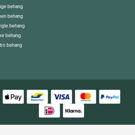
ige behang
oen behang
ngle behang
xe behang
tro behang