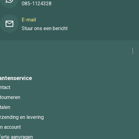
085-1124328
E-mail
Stuur ons een bericht
antenservice
ntact
tourneren
talen
rzending en levering
jn account
ferte aanvragen