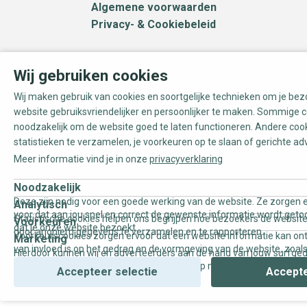
Algemene voorwaarden
Privacy- & Cookiebeleid
Wij gebruiken cookies
Wij maken gebruik van cookies en soortgelijke technieken om je be
website gebruiksvriendelijker en persoonlijker te maken. Sommige c
noodzakelijk om de website goed te laten functioneren. Andere coo
statistieken te verzamelen, je voorkeuren op te slaan of gerichte ad
Meer informatie vind je in onze
privacyverklaring
Noodzakelijk
Deze zijn nodig voor een goede werking van de website. Ze zorgen e
Analytisch
voor dat aan jou snel en correct de gewenste informatie wordt geto
Statistische cookies helpen ons begrijpen hoe bezoekers de website
Voorkeuren
dat je onze website bezoekt.
door anoniem gegevens te verzamelen en te rapporteren.
Voorkeurscookies zorgen ervoor dat een website informatie kan on
Marketing
van invloed is op het gedrag en de vormgeving van de website, zoals
Hierdoor kunnen wij en adverteerders aan de hand van jouw surfge
uw voorkeur of de regio waar u woont.
gepersonaliseerde online advertenties en op maat gemaakte conten
Accepteer selectie
Accepte