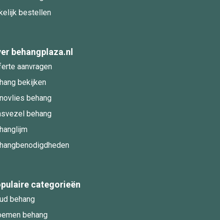
kelijk bestellen
er behangplaza.nl
ferte aanvragen
hang bekijken
novlies behang
asvezel behang
hanglijm
hangbenodigdheden
pulaire categorieën
ud behang
oemen behang