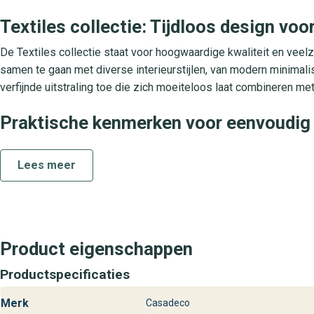
Textiles collectie: Tijdloos design voor
De Textiles collectie staat voor hoogwaardige kwaliteit en veel
samen te gaan met diverse interieurstijlen, van modern minimalis
verfijnde uitstraling toe die zich moeiteloos laat combineren 
Praktische kenmerken voor eenvoudig 
Denim Textiles is gemaakt van duurzaam vliesmateriaal, waard
Lees meer
behang is direct afwasbaar, bestand tegen lichte vervuiling en li
backing kun je het behang bij herinrichting gemakkelijk verwijder
ruimtes waar jij een luxe en stijlvol interieur nastreeft.
Bezoek behangplaza voor Denim Texti
Product eigenschappen
Vind Denim uit de Textiles collectie bij de behangplaza winkels 
Productspecificaties
helpen je graag bij het kiezen van de perfecte wandbekleding v
zelf hoe stijlvol en luxe behang jouw thuisomgeving verrijkt.
Merk
Casadeco