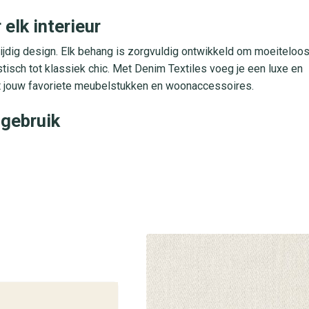
 elk interieur
zijdig design. Elk behang is zorgvuldig ontwikkeld om moeiteloo
tisch tot klassiek chic. Met Denim Textiles voeg je een luxe en
met jouw favoriete meubelstukken en woonaccessoires.
gebruik
oor aanbrengen eenvoudig is met de plak op muur methode. Het
chtbestendig voor blijvende kleurpracht. Dankzij de strippable
en, zonder lijmresten na te laten. Ideaal voor drukbezochte
les
en laat je inspireren door ons ruime assortiment. Onze adviseurs
oor jouw droominterieur. Breng vandaag nog een bezoek en ervaa