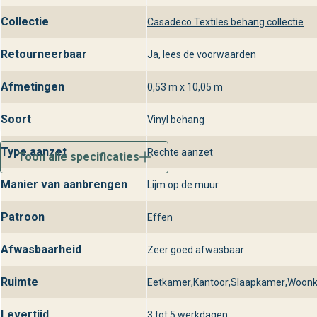
Collectie
Casadeco Textiles behang collectie
Retourneerbaar
Ja, lees de voorwaarden
Afmetingen
0,53 m x 10,05 m
Soort
Vinyl behang
Type aanzet
Rechte aanzet
Toon alle specificaties
Manier van aanbrengen
Lijm op de muur
Patroon
Effen
Afwasbaarheid
Zeer goed afwasbaar
Ruimte
Eetkamer
,
Kantoor
,
Slaapkamer
,
Woon
Levertijd
3 tot 5 werkdagen