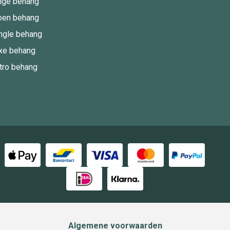
ige behang
oen behang
ngle behang
xe behang
tro behang
Algemene voorwaarden