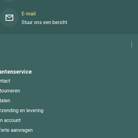
E-mail
Stuur ons een bericht
antenservice
ntact
tourneren
talen
rzending en levering
jn account
ferte aanvragen