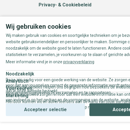
Privacy- & Cookiebeleid
Wij gebruiken cookies
Wij maken gebruik van cookies en soortgelijke technieken om je be
website gebruiksvriendelijker en persoonlijker te maken. Sommige c
noodzakelijk om de website goed te laten functioneren. Andere coo
statistieken te verzamelen, je voorkeuren op te slaan of gerichte ad
Meer informatie vind je in onze
privacyverklaring
Noodzakelijk
Deze zijn nodig voor een goede werking van de website. Ze zorgen e
Analytisch
voor dat aan jou snel en correct de gewenste informatie wordt geto
Statistische cookies helpen ons begrijpen hoe bezoekers de website
Voorkeuren
dat je onze website bezoekt.
door anoniem gegevens te verzamelen en te rapporteren.
Voorkeurscookies zorgen ervoor dat een website informatie kan on
Marketing
van invloed is op het gedrag en de vormgeving van de website, zoals
Hierdoor kunnen wij en adverteerders aan de hand van jouw surfge
uw voorkeur of de regio waar u woont.
gepersonaliseerde online advertenties en op maat gemaakte conten
Accepteer selectie
Accepte