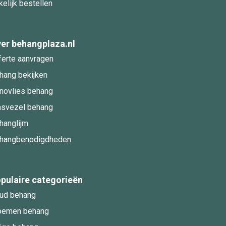
kelijk bestellen
er behangplaza.nl
ferte aanvragen
hang bekijken
novlies behang
asvezel behang
hanglijm
hangbenodigdheden
pulaire categorieën
ud behang
oemen behang