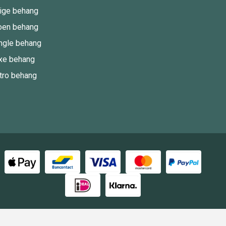
ige behang
oen behang
ngle behang
xe behang
tro behang