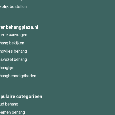
kelijk bestellen
er behangplaza.nl
ferte aanvragen
hang bekijken
novlies behang
asvezel behang
hanglijm
hangbenodigdheden
pulaire categorieën
ud behang
oemen behang