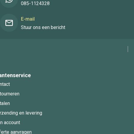
085-1124328
E-mail
Stuur ons een bericht
antenservice
ntact
tourneren
talen
rzending en levering
jn account
ferte aanvragen