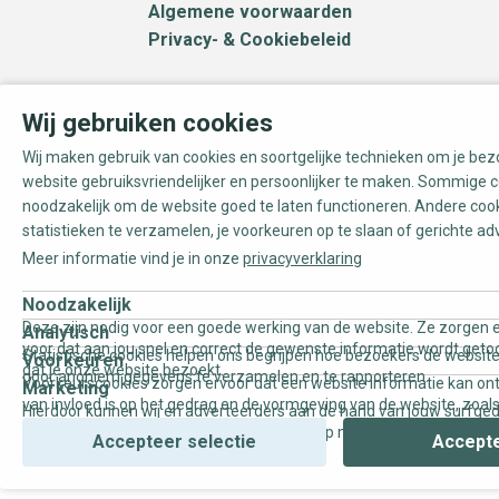
Algemene voorwaarden
Privacy- & Cookiebeleid
Wij gebruiken cookies
Wij maken gebruik van cookies en soortgelijke technieken om je be
website gebruiksvriendelijker en persoonlijker te maken. Sommige c
noodzakelijk om de website goed te laten functioneren. Andere coo
statistieken te verzamelen, je voorkeuren op te slaan of gerichte ad
Meer informatie vind je in onze
privacyverklaring
Noodzakelijk
Deze zijn nodig voor een goede werking van de website. Ze zorgen e
Analytisch
voor dat aan jou snel en correct de gewenste informatie wordt geto
Statistische cookies helpen ons begrijpen hoe bezoekers de website
Voorkeuren
dat je onze website bezoekt.
door anoniem gegevens te verzamelen en te rapporteren.
Voorkeurscookies zorgen ervoor dat een website informatie kan on
Marketing
van invloed is op het gedrag en de vormgeving van de website, zoals
Hierdoor kunnen wij en adverteerders aan de hand van jouw surfge
uw voorkeur of de regio waar u woont.
gepersonaliseerde online advertenties en op maat gemaakte conten
Accepteer selectie
Accepte