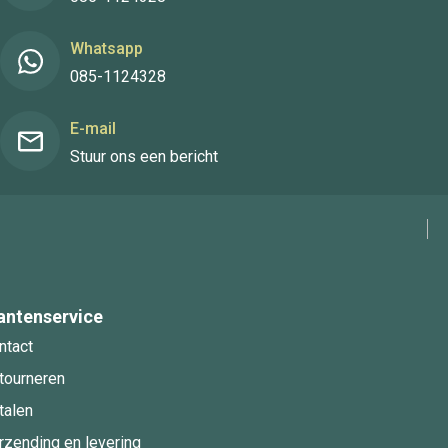
Whatsapp
085-1124328
E-mail
Stuur ons een bericht
antenservice
ntact
tourneren
talen
rzending en levering