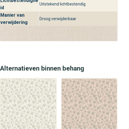
Lichtbestendighe
Uitstekend lichtbestendig
behangplaza vind jij gegarandeerd de perfecte
id
wandbekleding om jouw interieur een stijlvolle en luxe
Manier van
Droog verwijderbaar
upgrade te geven.
verwijdering
Alternatieven binnen behang