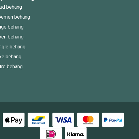
ud behang
oemen behang
ige behang
oen behang
ngle behang
xe behang
tro behang