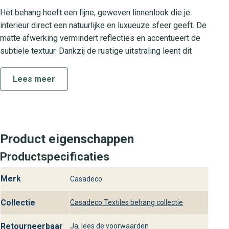
Het behang heeft een fijne, geweven linnenlook die je
interieur direct een natuurlijke en luxueuze sfeer geeft. De
matte afwerking vermindert reflecties en accentueert de
subtiele textuur. Dankzij de rustige uitstraling leent dit
wandbekleding zich uitstekend voor living, slaapkamer of
werkkamer. Combineer met warme houten meubels of
Lees meer
strakke metalen accenten om je designinterieur helemaal
af te maken.
Ontdek de collectie Textiles
Product eigenschappen
De Textiles collectie staat voor hoogwaardige kwaliteit en
Productspecificaties
tijdloos design. Iedere dessin is zorgvuldig ontwikkeld
met oog voor detail en de nieuwste interieurtrends. Toile
Merk
Casadeco
De Lin is een van de sfeermakers in deze collectie, die
jou helpt bij het realiseren van een luxe en uitnodigende
Collectie
Casadeco Textiles behang collectie
woonomgeving. Laat Textiles het uitgangspunt zijn voor
jouw wandproject en ervaar de perfecte mix van comfort
Retourneerbaar
Ja, lees de voorwaarden