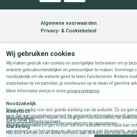
Algemene voorwaarden
Privacy- & Cookiebeleid
Wij gebruiken cookies
Wij maken gebruik van cookies en soortgelijke technieken om je be
website gebruiksvriendelijker en persoonlijker te maken. Sommige c
noodzakelijk om de website goed te laten functioneren. Andere coo
statistieken te verzamelen, je voorkeuren op te slaan of gerichte ad
Meer informatie vind je in onze
privacyverklaring
Noodzakelijk
Deze zijn nodig voor een goede werking van de website. Ze zorgen e
Analytisch
voor dat aan jou snel en correct de gewenste informatie wordt geto
Statistische cookies helpen ons begrijpen hoe bezoekers de website
Voorkeuren
dat je onze website bezoekt.
door anoniem gegevens te verzamelen en te rapporteren.
Voorkeurscookies zorgen ervoor dat een website informatie kan on
Marketing
van invloed is op het gedrag en de vormgeving van de website, zoals
Hierdoor kunnen wij en adverteerders aan de hand van jouw surfge
uw voorkeur of de regio waar u woont.