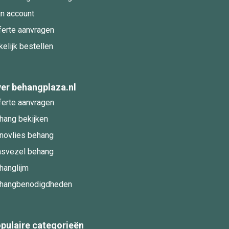
jn account
ferte aanvragen
kelijk bestellen
er behangplaza.nl
ferte aanvragen
hang bekijken
novlies behang
asvezel behang
hanglijm
hangbenodigdheden
pulaire categorieën