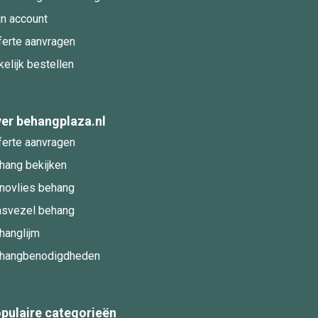
jn account
ferte aanvragen
kelijk bestellen
er behangplaza.nl
ferte aanvragen
hang bekijken
novlies behang
asvezel behang
hanglijm
hangbenodigdheden
pulaire categorieën