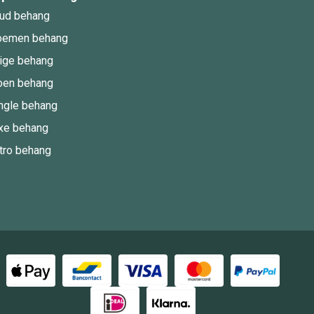
ud behang
oemen behang
ige behang
oen behang
ngle behang
xe behang
tro behang