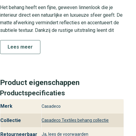
Het behang heeft een fijne, geweven linnenlook die je
interieur direct een natuurlijke en luxueuze sfeer geeft. De
matte afwerking vermindert reflecties en accentueert de
subtiele textuur. Dankzij de rustige uitstraling leent dit
wandbekleding zich uitstekend voor living, slaapkamer of
werkkamer. Combineer met warme houten meubels of
Lees meer
strakke metalen accenten om je designinterieur helemaal
af te maken.
Ontdek de collectie Textiles
Product eigenschappen
De Textiles collectie staat voor hoogwaardige kwaliteit en
Productspecificaties
tijdloos design. Iedere dessin is zorgvuldig ontwikkeld
met oog voor detail en de nieuwste interieurtrends. Toile
Merk
Casadeco
De Lin is een van de sfeermakers in deze collectie, die
jou helpt bij het realiseren van een luxe en uitnodigende
Collectie
Casadeco Textiles behang collectie
woonomgeving. Laat Textiles het uitgangspunt zijn voor
jouw wandproject en ervaar de perfecte mix van comfort
Retourneerbaar
Ja, lees de voorwaarden