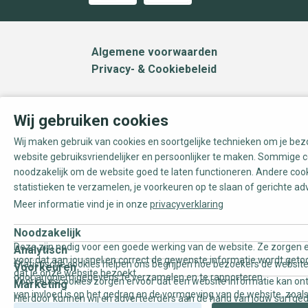
Algemene voorwaarden
Privacy- & Cookiebeleid
Wij gebruiken cookies
Wij maken gebruik van cookies en soortgelijke technieken om je be
website gebruiksvriendelijker en persoonlijker te maken. Sommige c
noodzakelijk om de website goed te laten functioneren. Andere coo
statistieken te verzamelen, je voorkeuren op te slaan of gerichte ad
Meer informatie vind je in onze
privacyverklaring
Noodzakelijk
Deze zijn nodig voor een goede werking van de website. Ze zorgen e
Analytisch
voor dat aan jou snel en correct de gewenste informatie wordt geto
Statistische cookies helpen ons begrijpen hoe bezoekers de website
Voorkeuren
dat je onze website bezoekt.
door anoniem gegevens te verzamelen en te rapporteren.
Voorkeurscookies zorgen ervoor dat een website informatie kan on
Marketing
van invloed is op het gedrag en de vormgeving van de website, zoals
Hierdoor kunnen wij en adverteerders aan de hand van jouw surfge
uw voorkeur of de regio waar u woont.