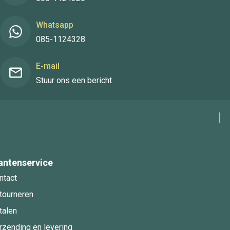
Whatsapp
085-1124328
E-mail
Stuur ons een bericht
antenservice
ntact
tourneren
talen
rzending en levering