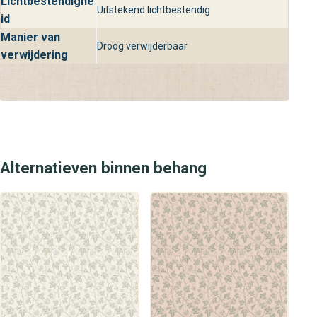
Lichtbestendighe
Uitstekend lichtbestendig
behangplaza vind jij gegarandeerd de perfecte
id
wandbekleding om jouw interieur een stijlvolle en luxe
Manier van
Droog verwijderbaar
upgrade te geven.
verwijdering
Alternatieven binnen behang